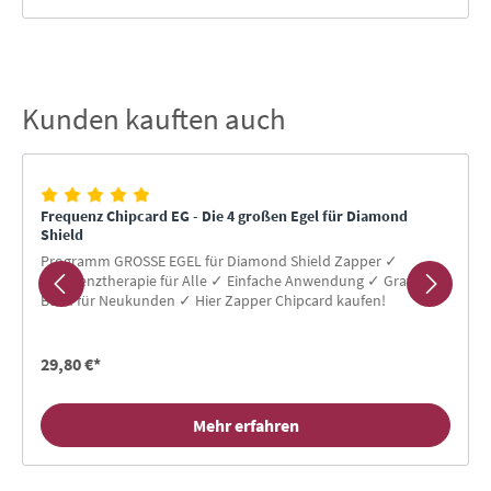
Kunden kauften auch
Produktgalerie überspringen
Frequenz Chipcard EG - Die 4 großen Egel für Diamond
Shield
Programm GROSSE EGEL für Diamond Shield Zapper ✓
Frequenztherapie für Alle ✓ Einfache Anwendung ✓ Gratis-
Buch für Neukunden ✓ Hier Zapper Chipcard kaufen!
29,80 €*
Mehr erfahren