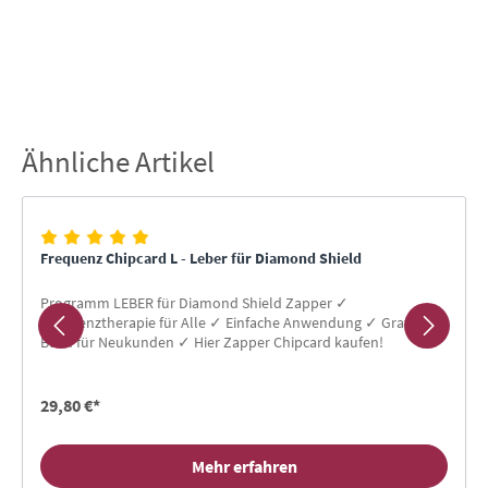
Ähnliche Artikel
Produktgalerie überspringen
Frequenz Chipcard L - Leber für Diamond Shield
Programm LEBER für Diamond Shield Zapper ✓
Frequenztherapie für Alle ✓ Einfache Anwendung ✓ Gratis-
Buch für Neukunden ✓ Hier Zapper Chipcard kaufen!
29,80 €*
Mehr erfahren