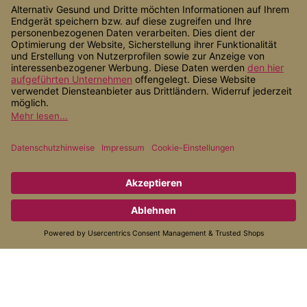
Shop Service
Informationen
Zahlungsarten
Versandarten
* Alle Preise inkl. gesetzl. Mehrwertsteuer zzgl.
Versandkosten
, wenn
nicht anders angegeben.
© 2026 Alternativ Gesund