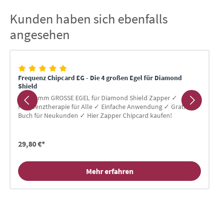
Kunden haben sich ebenfalls
Produktgalerie überspringen
angesehen
Frequenz Chipcard EG - Die 4 großen Egel für Diamond
Shield
Programm GROSSE EGEL für Diamond Shield Zapper ✓
Frequenztherapie für Alle ✓ Einfache Anwendung ✓ Gratis-
Buch für Neukunden ✓ Hier Zapper Chipcard kaufen!
29,80 €*
Mehr erfahren