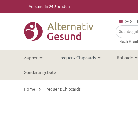
Versand in 24 Stunden
springen
Zur Hauptnavigation springen
(+49) – 
Nach Krank
Zapper
Frequenz Chipcards
Kolloide
Sonderangebote
Home
Frequenz Chipcards