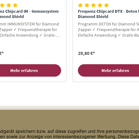
nz Chipcard IM - Immunsystem
Frequenz Chipcard DTX - Detox 
amond Shield
Diamond Shield
amm IMMUNSYSTEM für Diamond
Programm DETOX für Diamond S
 Zapper ✓ Frequenztherapie für
Zapper ✓ Frequenztherapie für A
 Einfache Anwendung ✓ Gratis-
Einfache Anwendung ✓ Gratis-Bu
ür Neukunden ✓ Hier Zapper
Neukunden ✓ Hier Zapper Chipc
rd kaufen!
kaufen!
€*
29,80 €*
Mehr erfahren
Mehr erfahren
Shop Service
Informationen
Versand & Lieferung
Blog