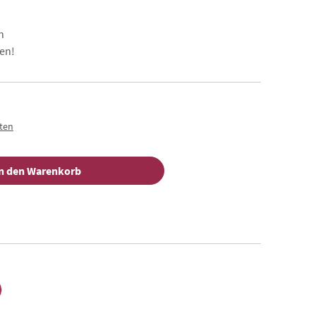
n
en!
sten
n den Warenkorb