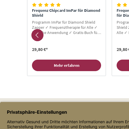
 Diamond
Frequenz Chipcard ImPar für Diamond
Freque
Shield
für Di
Shield
Programm ImPar für Diamond Shield
Progr
da Clark
Zapper ✓ Frequenztherapie für Alle ✓
Shield
therapie
Einfache Anwendung ✓ Gratis-Buch für
Alle ✓
g
Neukunden ✓ Hier Zapper Chipcard
Buch f
kaufen!
Chipca
29,80 €*
29,80 
Mehr erfahren