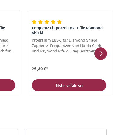
für
Frequenz Chipcard EBV-1 für Diamond
Freque
Shield
Shield
hield
Programm EBV-1 für Diamond Shield
Progra
lle ✓
Zapper ✓ Frequenzen von Hulda Clark
✓ Freq
ch für
und Raymond Rife ✓ Frequenztherapie
Anwend
ard
für Alle ✓ Einfache Anwendung
Neukun
kaufen
29,80 €*
29,80
Mehr erfahren