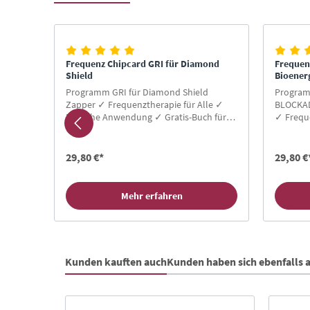
Produktgalerie überspringen
nd
Frequenz Chipcard GRI für Diamond
Frequenz
Shield
Bioener
Shield
 Alan
Programm GRI für Diamond Shield
Progra
as
Zapper ✓ Frequenztherapie für Alle ✓
BLOCKAD
Einfache Anwendung ✓ Gratis-Buch für
✓ Freque
Neukunden ✓ Hier Zapper Chipcard
Anwendu
kaufen!
Neukund
kaufen!
29,80 €*
29,80 €
Mehr erfahren
Kunden kauften auch
Kunden haben sich ebenfalls
Produktgalerie überspringen