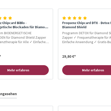
 Chipcard BiBlo -
Frequenz Chipcard DTX - Detox 
getische Blockaden für Diamond
Diamond Shield
mm BIOENERGETISCHE
Programm DETOX für Diamond S
EN für Diamond Shield Zapper
Zapper ✓ Frequenztherapie für A
nztherapie für Alle ✓ Einfache
Einfache Anwendung ✓ Gratis-Bu
ng ✓ Gratis-Buch für
Neukunden ✓ Hier Zapper Chipc
en ✓ Hier Zapper Chipcard
kaufen!
*
29,80 €*
Mehr erfahren
Mehr erfahren
 angesehen