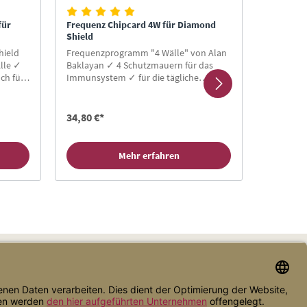
für
Frequenz Chipcard 4W für Diamond
Frequenz
Shield
Emotione
hield
Frequenzprogramm "4 Wälle" von Alan
Program
lle ✓
Baklayan ✓ 4 Schutzmauern für das
Diamond 
ch für
Immunsystem ✓ für die tägliche
Frequenzt
ard
Anwendung ✓ auch vorbeugend
Anwendun
Neukunde
kaufen!
34,80 €*
34,80 €*
Mehr erfahren
Zahlungsarten
Versandarten