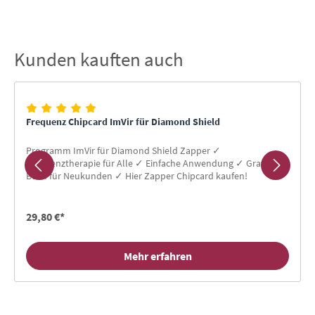
Kunden kauften auch
Produktgalerie überspringen
Frequenz Chipcard ImVir für Diamond Shield
Programm ImVir für Diamond Shield Zapper ✓
Frequenztherapie für Alle ✓ Einfache Anwendung ✓ Gratis-
Buch für Neukunden ✓ Hier Zapper Chipcard kaufen!
29,80 €*
Mehr erfahren