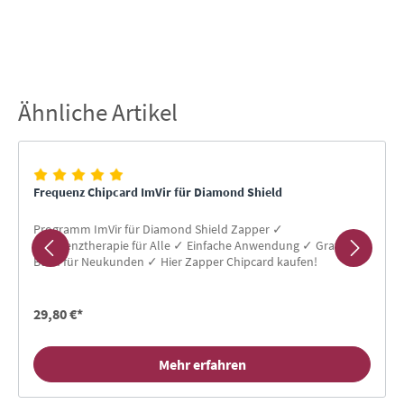
Ähnliche Artikel
Produktgalerie überspringen
Frequenz Chipcard ImVir für Diamond Shield
Programm ImVir für Diamond Shield Zapper ✓
Frequenztherapie für Alle ✓ Einfache Anwendung ✓ Gratis-
Buch für Neukunden ✓ Hier Zapper Chipcard kaufen!
29,80 €*
Mehr erfahren