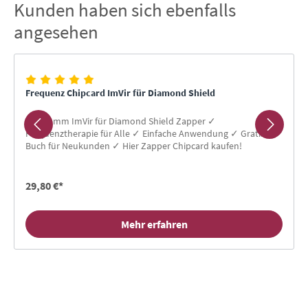
Kunden haben sich ebenfalls
Produktgalerie überspringen
angesehen
Frequenz Chipcard ImVir für Diamond Shield
Programm ImVir für Diamond Shield Zapper ✓
Frequenztherapie für Alle ✓ Einfache Anwendung ✓ Gratis-
Buch für Neukunden ✓ Hier Zapper Chipcard kaufen!
29,80 €*
Mehr erfahren