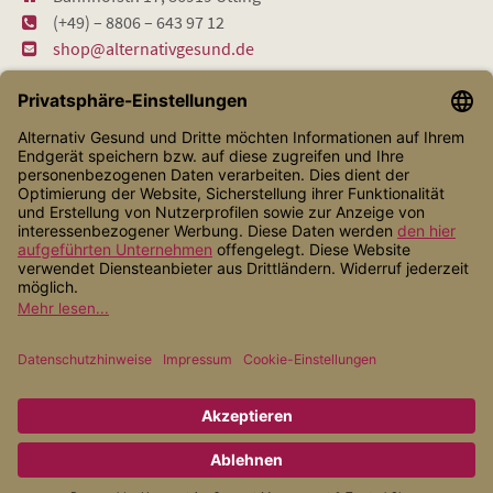
(+49) – 8806 – 643 97 12
shop@alternativgesund.de
Shop Service
Informationen
Zahlungsarten
Versandarten
* Alle Preise inkl. gesetzl. Mehrwertsteuer zzgl.
Versandkosten
, wenn
nicht anders angegeben.
© 2026 Alternativ Gesund