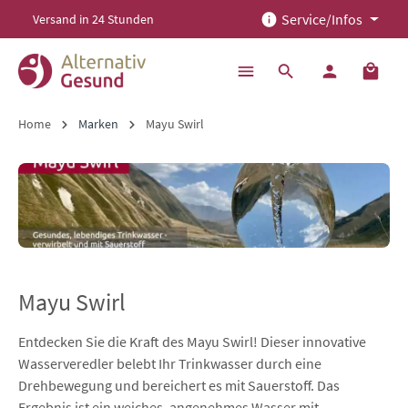
Service/Infos
Versand in 24 Stunden
alt springen
Home
Marken
Mayu Swirl
Mayu Swirl
Entdecken Sie die Kraft des Mayu Swirl! Dieser innovative
Wasserveredler belebt Ihr Trinkwasser durch eine
Drehbewegung und bereichert es mit Sauerstoff. Das
Ergebnis ist ein weiches, angenehmes Wasser mit