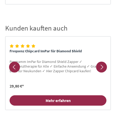
Kunden kauften auch
Produktgalerie überspringen
Frequenz Chipcard ImPar für Diamond Shield
Programm ImPar für Diamond Shield Zapper ✓
Frequenztherapie für Alle ✓ Einfache Anwendung ✓ Gratis-
Buch für Neukunden ✓ Hier Zapper Chipcard kaufen!
29,80 €*
Mehr erfahren