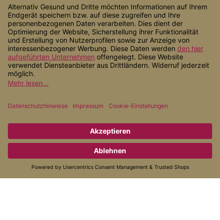
Shop Service
Informationen
Zahlungsarten
Versandarten
* Alle Preise inkl. gesetzl. Mehrwertsteuer zzgl.
Versandkosten
, wenn
nicht anders angegeben.
© 2026 Alternativ Gesund