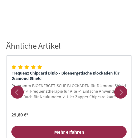
Ähnliche Artikel
Produktgalerie überspringen
Frequenz Chipcard BiBlo - Bioenergetische Blockaden für
Diamond Shield
Programm BIOENERGETISCHE BLOCKADEN für Diamond Shield
Zapper ✓ Frequenztherapie für Alle ✓ Einfache Anwendung ✓
Gratis-Buch für Neukunden ✓ Hier Zapper Chipcard kaufen!
29,80 €*
Mehr erfahren