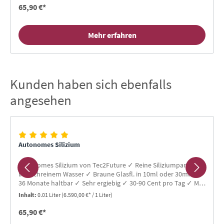
65,90 €*
Mehr erfahren
Kunden haben sich ebenfalls
Produktgalerie überspringen
angesehen
Autonomes Silizium
Autonomes Silizium von Tec2Future ✓ Reine Siliziumpartikel
in hochreinem Wasser ✓ Braune Glasfl. in 10ml oder 30ml ✓
36 Monate haltbar ✓ Sehr ergiebig ✓ 30-90 Cent pro Tag ✓ Mit
Glaspipette
Inhalt:
0.01 Liter
(6.590,00 €* / 1 Liter)
65,90 €*