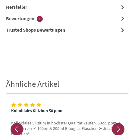
Hersteller
Bewertungen
1
Trusted Shops Bewertungen
Ähnliche Artikel
Produktgalerie überspringen
Kolloidales Silizium 50 ppm
Kolloidales Silizium in höchster Qualität kaufen. 50-55 ppm ✓
99,99% rein ✓ 100ml & 200ml Blauglas-Flaschen ➤ Jetzt
bestellen!