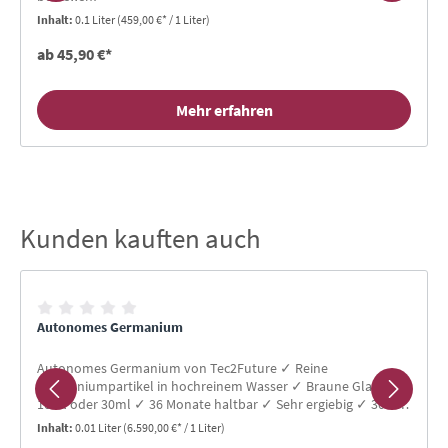
Inhalt:
0.1 Liter
(459,00 €* / 1 Liter)
ab 45,90 €*
Mehr erfahren
Kunden kauften auch
Produktgalerie überspringen
Autonomes Germanium
Autonomes Germanium von Tec2Future ✓ Reine
Germaniumpartikel in hochreinem Wasser ✓ Braune Glasfl. in
10ml oder 30ml ✓ 36 Monate haltbar ✓ Sehr ergiebig ✓ 30-90
Cent pro Tag ✓ Mit Glaspipette
Inhalt:
0.01 Liter
(6.590,00 €* / 1 Liter)