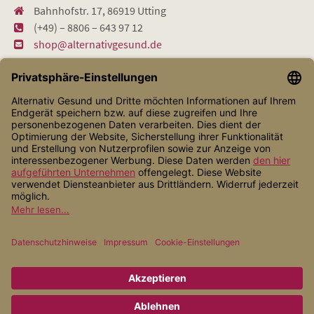
Bahnhofstr. 17, 86919 Utting
(+49) – 8806 – 643 97 12
shop@alternativgesund.de
Shop Service
Informationen
Zahlungsarten
Versandarten
* Alle Preise inkl. gesetzl. Mehrwertsteuer zzgl.
Versandkosten
, wenn
nicht anders angegeben.