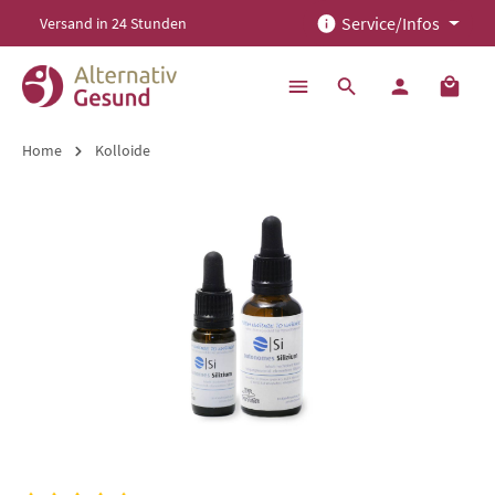
Service/Infos
Versand in 24 Stunden
alt springen
Home
Kolloide