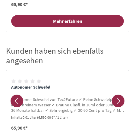
65,90 €*
Mehr erfahren
Kunden haben sich ebenfalls
Produktgalerie überspringen
angesehen
Autonomer Schwefel
Autonomer Schwefel von Tec2Future ✓ Reine Schwefelpartikel
in hochreinem Wasser ✓ Braune Glasfl. in 10ml oder 30ml ✓
36 Monate haltbar ✓ Sehr ergiebig ✓ 30-90 Cent pro Tag ✓ Mit
Glaspipette
Inhalt:
0.01 Liter
(6.590,00 €* / 1 Liter)
65,90 €*