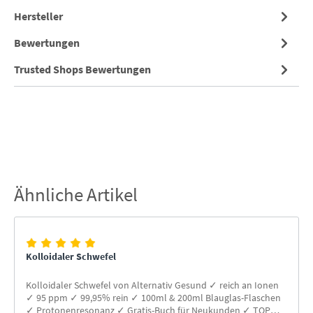
Hersteller
Bewertungen
Trusted Shops Bewertungen
Ähnliche Artikel
Produktgalerie überspringen
Kolloidaler Schwefel
Kolloidaler Schwefel von Alternativ Gesund ✓ reich an Ionen
✓ 95 ppm ✓ 99,95% rein ✓ 100ml & 200ml Blauglas-Flaschen
✓ Protonenresonanz ✓ Gratis-Buch für Neukunden ✓ TOP