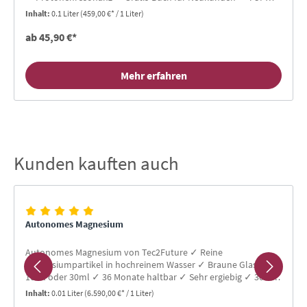
Bewertungen
Inhalt:
0.1 Liter
(459,00 €* / 1 Liter)
ab 45,90 €*
Mehr erfahren
Kunden kauften auch
Produktgalerie überspringen
Autonomes Magnesium
Autonomes Magnesium von Tec2Future ✓ Reine
Magnesiumpartikel in hochreinem Wasser ✓ Braune Glasfl. in
10ml oder 30ml ✓ 36 Monate haltbar ✓ Sehr ergiebig ✓ 30-90
Cent pro Tag ✓ Mit Glaspipette
Inhalt:
0.01 Liter
(6.590,00 €* / 1 Liter)