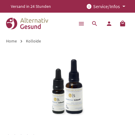
Service/Infos
Versand in 24 Stunden
alt springen
Home
Kolloide