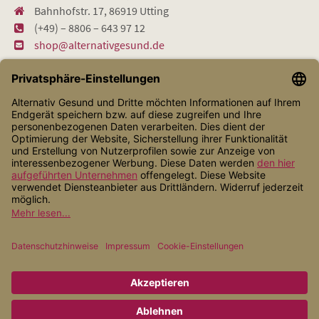
Bahnhofstr. 17, 86919 Utting
(+49) – 8806 – 643 97 12
shop@alternativgesund.de
Shop Service
Informationen
Zahlungsarten
Versandarten
* Alle Preise inkl. gesetzl. Mehrwertsteuer zzgl.
Versandkosten
, wenn
nicht anders angegeben.