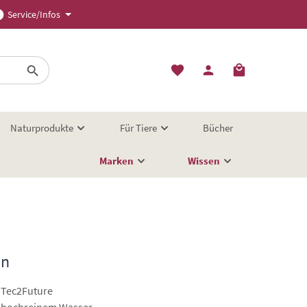
Service/Infos
Naturprodukte
Für Tiere
Bücher
Marken
Wissen
än
Tec2Future