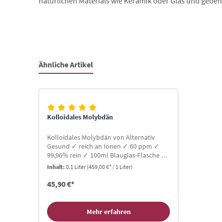
natürlichen Materials wie Keramik oder Glas und geben
Ähnliche Artikel
Produktgalerie überspringen
Kolloidales Molybdän
Kolloidales Molybdän von Alternativ
Gesund ✓ reich an Ionen ✓ 60 ppm ✓
99,96% rein ✓ 100ml Blauglas-Flasche ✓
Protonenresonanz ✓ Gratis-Buch für
Inhalt:
0.1 Liter
(459,00 €* / 1 Liter)
Neukunden ✓ TOP Bewertungen
45,90 €*
Mehr erfahren