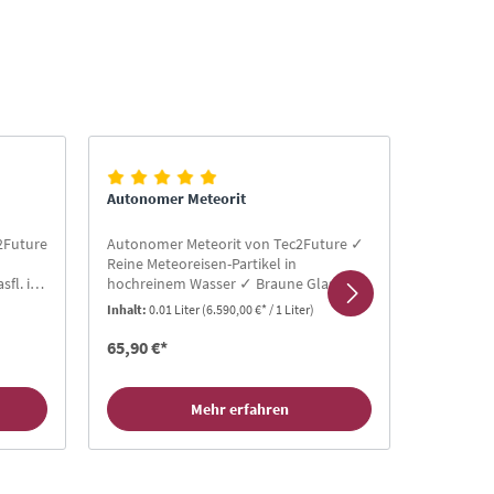
Autonomer Meteorit
Autonom
2Future
Autonomer Meteorit von Tec2Future ✓
Autonome
Reine Meteoreisen-Partikel in
Reine Sch
fl. in
hochreinem Wasser ✓ Braune Glasfl. in
Wasser ✓ 
tbar ✓
10ml oder 30ml ✓ 36 Monate haltbar ✓
30ml ✓ 3
Inhalt:
0.01 Liter
(6.590,00 €* / 1 Liter)
Inhalt:
0.0
ag ✓
Sehr ergiebig ✓ 30-90 Cent pro Tag ✓
ergiebig 
Mit Glaspipette
Glaspipet
65,90 €*
65,90 €*
Mehr erfahren