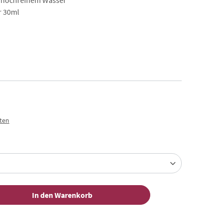
n hochreinem Wasser
r 30ml
sten
ählen
In den Warenkorb