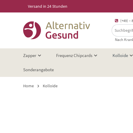
Versand in 24 Stunden
springen
Zur Hauptnavigation springen
(+49) – 
Nach Krank
Zapper
Frequenz Chipcards
Kolloide
Sonderangebote
Home
Kolloide