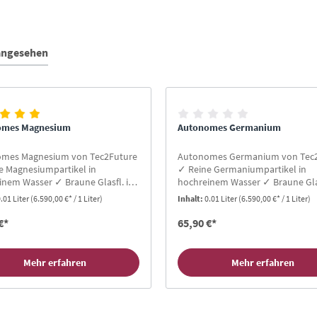
 angesehen
omes Magnesium
Autonomes Germanium
mes Magnesium von Tec2Future
Autonomes Germanium von Tec
e Magnesiumpartikel in
✓ Reine Germaniumpartikel in
inem Wasser ✓ Braune Glasfl. in
hochreinem Wasser ✓ Braune Glas
der 30ml ✓ 36 Monate haltbar ✓
10ml oder 30ml ✓ 36 Monate hal
.01 Liter
(6.590,00 €* / 1 Liter)
Inhalt:
0.01 Liter
(6.590,00 €* / 1 Liter)
giebig ✓ 30-90 Cent pro Tag ✓
Sehr ergiebig ✓ 30-90 Cent pro T
spipette
Mit Glaspipette
€*
65,90 €*
Mehr erfahren
Mehr erfahren