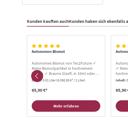
Kunden kauften auch
Kunden haben sich ebenfalls
Produktgalerie überspringen
Autonomes Bismut
Auton
Future ✓
Autonomes Bismut von Tec2Future ✓
Autono
reinem
Reine Bismutpartikel in hochreinem
✓ Rein
ml oder
Wasser ✓ Braune Glasfl. in 10ml oder
hochre
ehr
30ml ✓ 36 Monate haltbar ✓ Sehr
10ml o
r)
Inhalt:
0.01 Liter
(6.590,00 €* / 1 Liter)
Inhalt:
0
✓ Mit
ergiebig ✓ 30-90 Cent pro Tag ✓ Mit
Sehr er
Glaspipette
Mit Gla
65,90 €*
65,90 
Mehr erfahren