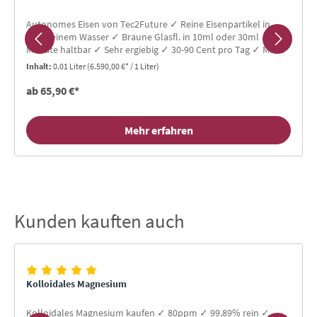
Autonomes Eisen von Tec2Future ✓ Reine Eisenpartikel in
hochreinem Wasser ✓ Braune Glasfl. in 10ml oder 30ml ✓ 36
Monate haltbar ✓ Sehr ergiebig ✓ 30-90 Cent pro Tag ✓ Mit
Glaspipette
Inhalt:
0.01 Liter
(6.590,00 €* / 1 Liter)
ab 65,90 €*
Mehr erfahren
Kunden kauften auch
Produktgalerie überspringen
Kolloidales Magnesium
Kolloidales Magnesium kaufen ✓ 80ppm ✓ 99,89% rein ✓