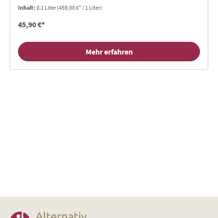
Bewertungen
Inhalt:
0.1 Liter
(459,00 €* / 1 Liter)
45,90 €*
Mehr erfahren