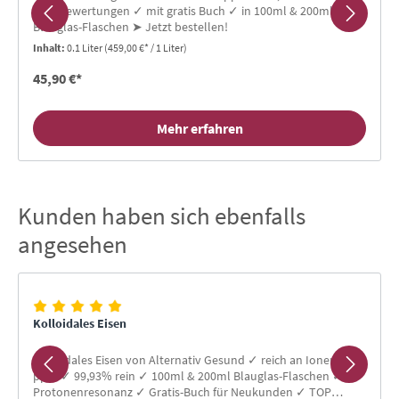
TOP-Bewertungen ✓ mit gratis Buch ✓ in 100ml & 200ml
Blauglas-Flaschen ➤ Jetzt bestellen!
Inhalt:
0.1 Liter
(459,00 €* / 1 Liter)
45,90 €*
Mehr erfahren
Kunden haben sich ebenfalls
Produktgalerie überspringen
angesehen
Kolloidales Eisen
Kolloidales Eisen von Alternativ Gesund ✓ reich an Ionen ✓ 65
ppm ✓ 99,93% rein ✓ 100ml & 200ml Blauglas-Flaschen ✓
Protonenresonanz ✓ Gratis-Buch für Neukunden ✓ TOP