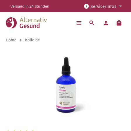
Service/Infos
Versand in 24 Stunden
alt springen
Home
Kolloide