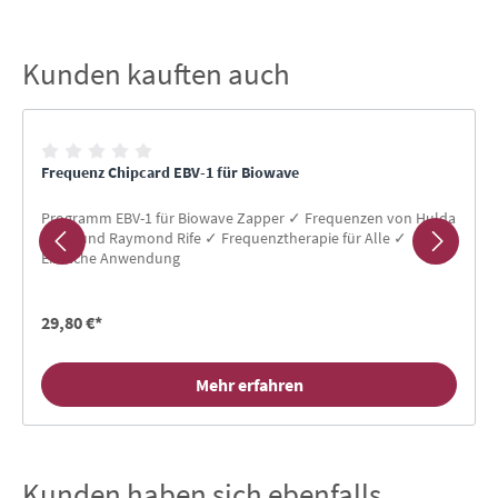
Kunden kauften auch
Produktgalerie überspringen
Frequenz Chipcard EBV-1 für Biowave
Programm EBV-1 für Biowave Zapper ✓ Frequenzen von Hulda
Clark und Raymond Rife ✓ Frequenztherapie für Alle ✓
Einfache Anwendung
29,80 €*
Mehr erfahren
Kunden haben sich ebenfalls
Produktgalerie überspringen