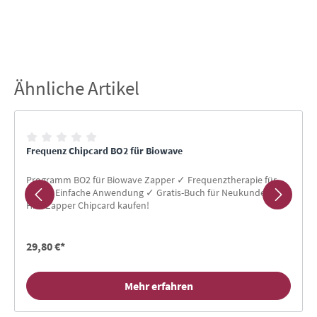
Ähnliche Artikel
Produktgalerie überspringen
Frequenz Chipcard BO2 für Biowave
Programm BO2 für Biowave Zapper ✓ Frequenztherapie für
Alle ✓ Einfache Anwendung ✓ Gratis-Buch für Neukunden ✓
Hier Zapper Chipcard kaufen!
29,80 €*
Mehr erfahren