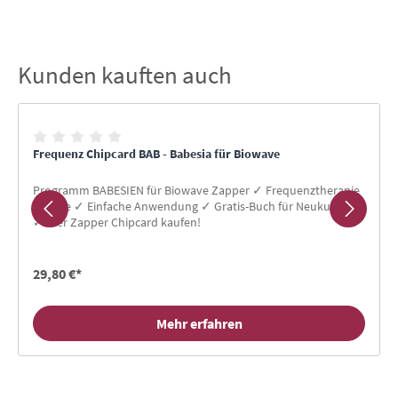
Kunden kauften auch
Produktgalerie überspringen
Frequenz Chipcard BAB - Babesia für Biowave
Programm BABESIEN für Biowave Zapper ✓ Frequenztherapie
für Alle ✓ Einfache Anwendung ✓ Gratis-Buch für Neukunden
✓ Hier Zapper Chipcard kaufen!
29,80 €*
Mehr erfahren