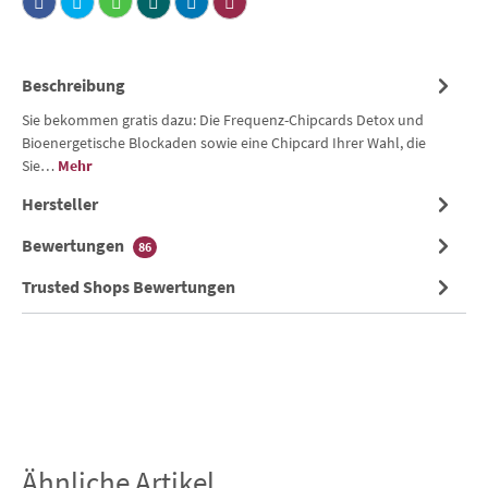
Beschreibung
Sie bekommen gratis dazu: Die Frequenz-Chipcards Detox und
Bioenergetische Blockaden sowie eine Chipcard Ihrer Wahl, die
Sie…
Mehr
Hersteller
Bewertungen
86
Trusted Shops Bewertungen
Ähnliche Artikel
Produktgalerie überspringen