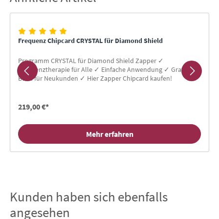
Frequenz Chipcard CRYSTAL für Diamond Shield
Programm CRYSTAL für Diamond Shield Zapper ✓
Frequenztherapie für Alle ✓ Einfache Anwendung ✓ Gratis-
Buch für Neukunden ✓ Hier Zapper Chipcard kaufen!
219,00 €*
Mehr erfahren
Kunden haben sich ebenfalls
Produktgalerie überspringen
angesehen