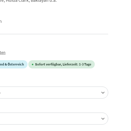
e, Hulda Clark, Baklayan u.a.
n
sten
nd & Österreich
Sofort verfügbar, Lieferzeit: 1-3 Tage