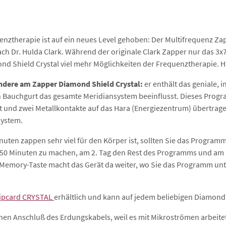
enztherapie ist auf ein neues Level gehoben: Der Multifrequenz Z
ch Dr. Hulda Clark. Während der originale Clark Zapper nur das 3
nd Shield Crystal viel mehr Möglichkeiten der Frequenztherapie. 
ndere am Zapper Diamond Shield Crystal:
er enthält das geniale,
n Bauchgurt das gesamte Meridiansystem beeinflusst. Dieses Prog
 und zwei Metallkontakte auf das Hara (Energiezentrum) übertrage
system.
nuten zappen sehr viel für den Körper ist, sollten Sie das Programm
50 Minuten zu machen, am 2. Tag den Rest des Programms und am 3
Memory-Taste macht das Gerät da weiter, wo Sie das Programm unte
ipcard CRYSTAL
erhältlich und kann auf jedem beliebigen Diamond
en Anschluß des Erdungskabels, weil es mit Mikroströmen arbeite