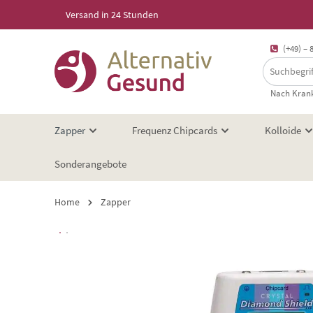
Versand in 24 Stunden
springen
Zur Hauptnavigation springen
(+49) – 
Nach Krank
Zapper
Frequenz Chipcards
Kolloide
Sonderangebote
Home
Zapper