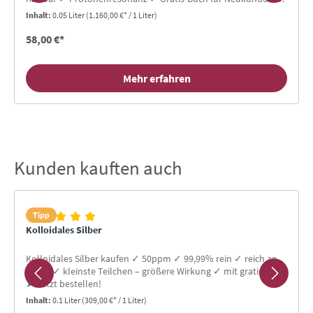
TOP Bewertungen
Inhalt:
0.05 Liter
(1.160,00 €* / 1 Liter)
58,00 €*
Mehr erfahren
Kunden kauften auch
Produktgalerie überspringen
Tipp
Kolloidales Silber
Kolloidales Silber kaufen ✓ 50ppm ✓ 99,99% rein ✓ reich an
Ionen ✓ kleinste Teilchen – größere Wirkung ✓ mit gratis Buch
➤ Jetzt bestellen!
Inhalt:
0.1 Liter
(309,00 €* / 1 Liter)