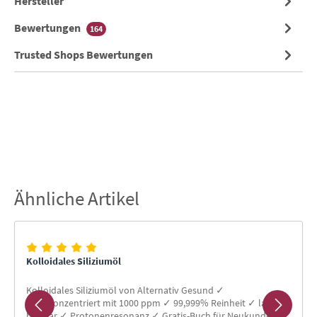
Hersteller
Bewertungen
164
Trusted Shops Bewertungen
Ähnliche Artikel
Produktgalerie überspringen
Kolloidales Siliziumöl
Kolloidales Siliziumöl von Alternativ Gesund ✓
Hochkonzentriert mit 1000 ppm ✓ 99,999% Reinheit ✓ lange
haltbar ✓ Protonenresonanz ✓ Gratis-Buch für Neukunden ✓