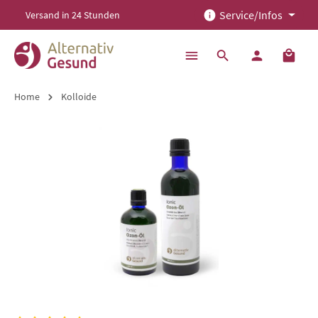
Service/Infos
Versand in 24 Stunden
alt springen
Home
Kolloide