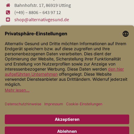
Bahnhofstr. 17, 86919 Utting
(+49) – 8806 – 643 97 12
shop@alternativgesund.de
Shop Service
Informationen
Zahlungsarten
Versandarten
* Alle Preise inkl. gesetzl. Mehrwertsteuer zzgl.
Versandkosten
, wenn
nicht anders angegeben.