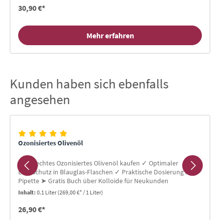
30,90 €*
Mehr erfahren
Kunden haben sich ebenfalls
Produktgalerie überspringen
angesehen
Ozonisiertes Olivenöl
100% echtes Ozonisiertes Olivenöl kaufen ✓ Optimaler
Lichtschutz in Blauglas-Flaschen ✓ Praktische Dosierung mit
Pipette ➤ Gratis Buch über Kolloide für Neukunden
Inhalt:
0.1 Liter
(269,00 €* / 1 Liter)
26,90 €*