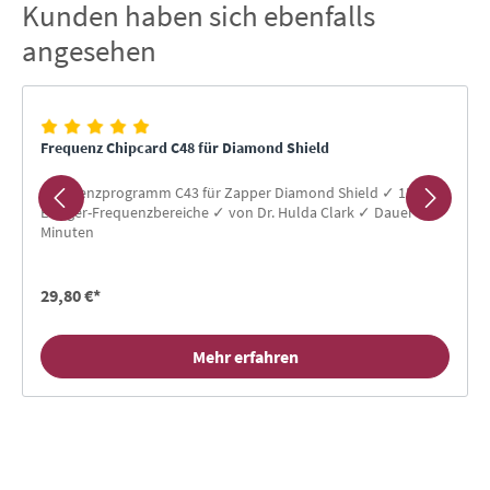
Kunden haben sich ebenfalls
Produktgalerie überspringen
angesehen
Frequenz Chipcard C48 für Diamond Shield
Frequenzprogramm C43 für Zapper Diamond Shield ✓ 15
Erreger-Frequenzbereiche ✓ von Dr. Hulda Clark ✓ Dauer 75
Minuten
29,80 €*
Mehr erfahren