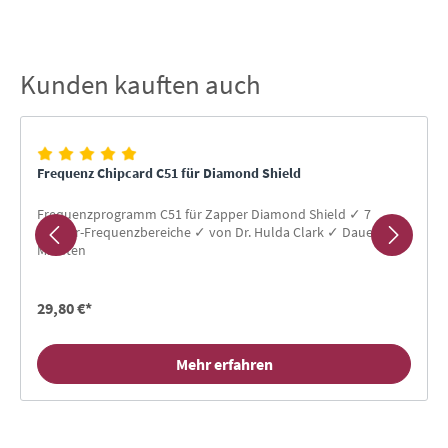
Kunden kauften auch
Produktgalerie überspringen
Frequenz Chipcard C51 für Diamond Shield
Frequenzprogramm C51 für Zapper Diamond Shield ✓ 7
Erreger-Frequenzbereiche ✓ von Dr. Hulda Clark ✓ Dauer 55
Minuten
29,80 €*
Mehr erfahren