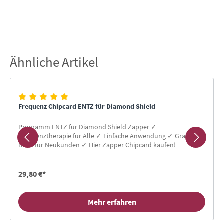
Ähnliche Artikel
Produktgalerie überspringen
Frequenz Chipcard ENTZ für Diamond Shield
Programm ENTZ für Diamond Shield Zapper ✓
Frequenztherapie für Alle ✓ Einfache Anwendung ✓ Gratis-
Buch für Neukunden ✓ Hier Zapper Chipcard kaufen!
29,80 €*
Mehr erfahren