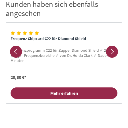
Kunden haben sich ebenfalls
Produktgalerie überspringen
angesehen
Frequenz Chipcard C22 für Diamond Shield
Frequenzprogramm C22 für Zapper Diamond Shield ✓ 24
Erreger-Frequenzbereiche ✓ von Dr. Hulda Clark ✓ Dauer 89
Minuten
29,80 €*
Mehr erfahren