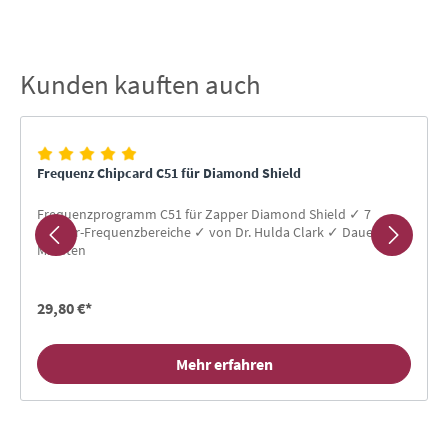
Kunden kauften auch
Produktgalerie überspringen
Frequenz Chipcard C51 für Diamond Shield
Frequenzprogramm C51 für Zapper Diamond Shield ✓ 7
Erreger-Frequenzbereiche ✓ von Dr. Hulda Clark ✓ Dauer 55
Minuten
29,80 €*
Mehr erfahren