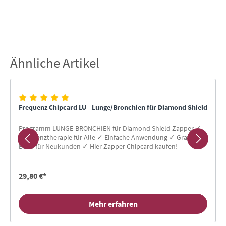
Ähnliche Artikel
Produktgalerie überspringen
Frequenz Chipcard LU - Lunge/Bronchien für Diamond Shield
Programm LUNGE-BRONCHIEN für Diamond Shield Zapper ✓
Frequenztherapie für Alle ✓ Einfache Anwendung ✓ Gratis-
Buch für Neukunden ✓ Hier Zapper Chipcard kaufen!
29,80 €*
Mehr erfahren