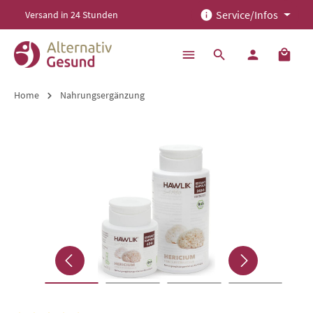
Service/Infos
Versand in 24 Stunden
alt springen
Home
Nahrungsergänzung