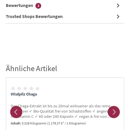
Bewertungen
3
Trusted Shops Bewertungen
Ähnliche Artikel
Produktgalerie überspringen
Vitalpilz Chaga
Der Chaga-Extrakt ist bis zu 20mal wirksamer als das reine
Pilzpulver ✓ Bio-Qualität frei von Schadstoffen ✓ angereichert
mit Vitamin C ✓ 60 oder 240 Kapseln ✓ vegan & frei von
Gluten & Laktose
Inhalt:
0.028 Kilogramm
(1.178,57 €* / 1 Kilogramm)