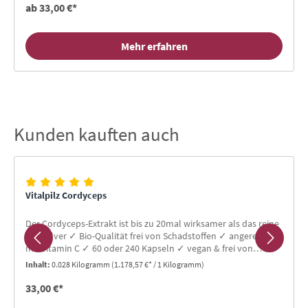
ab 33,00 €*
Mehr erfahren
Kunden kauften auch
Produktgalerie überspringen
Vitalpilz Cordyceps
Der Cordyceps-Extrakt ist bis zu 20mal wirksamer als das reine
Pilzpulver ✓ Bio-Qualität frei von Schadstoffen ✓ angereichert
mit Vitamin C ✓ 60 oder 240 Kapseln ✓ vegan & frei von
Gluten & Laktose
Inhalt:
0.028 Kilogramm
(1.178,57 €* / 1 Kilogramm)
33,00 €*