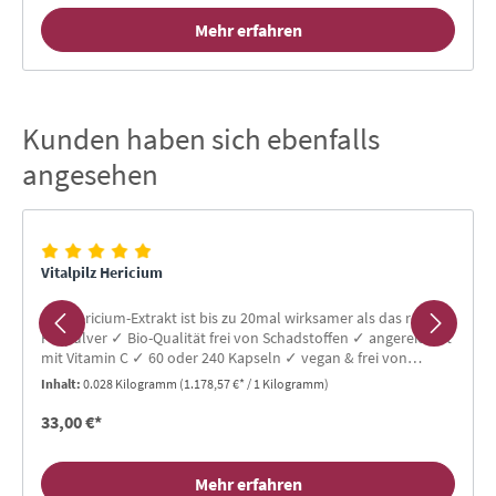
Mehr erfahren
Kunden haben sich ebenfalls
Produktgalerie überspringen
angesehen
Vitalpilz Hericium
Der Hericium-Extrakt ist bis zu 20mal wirksamer als das reine
Pilzpulver ✓ Bio-Qualität frei von Schadstoffen ✓ angereichert
mit Vitamin C ✓ 60 oder 240 Kapseln ✓ vegan & frei von
Gluten & Laktose
Inhalt:
0.028 Kilogramm
(1.178,57 €* / 1 Kilogramm)
33,00 €*
Mehr erfahren