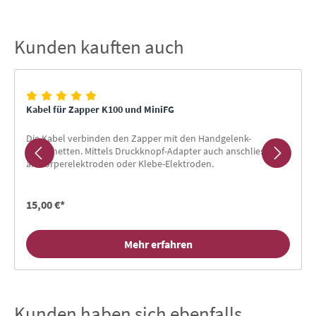
Kunden kauften auch
Produktgalerie überspringen
Kabel für Zapper K100 und MiniFG
Die Kabel verbinden den Zapper mit den Handgelenk-
Manschetten. Mittels Druckknopf-Adapter auch anschliessbar
an Körperelektroden oder Klebe-Elektroden.
15,00 €*
Mehr erfahren
Kunden haben sich ebenfalls
Produktgalerie überspringen