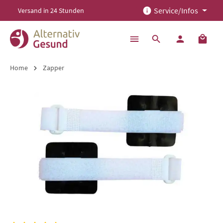
Service/Infos
Versand in 24 Stunden
alt springen
Home
Zapper