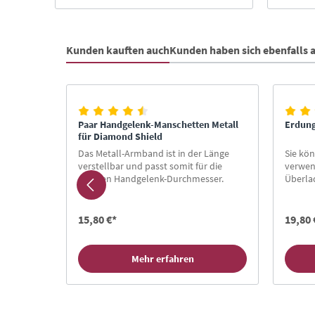
Kunden kauften auch
Kunden haben sich ebenfalls
Produktgalerie überspringen
Paar Handgelenk-Manschetten Metall
Erdung
für Diamond Shield
s
Das Metall-Armband ist in der Länge
Sie kö
verstellbar und passt somit für die
verwen
lastisch
meisten Handgelenk-Durchmesser.
Überla
enke ✓
Elektr
fähig
Zapper
m-
Entlad
15,80 €*
19,80 
Mehr erfahren