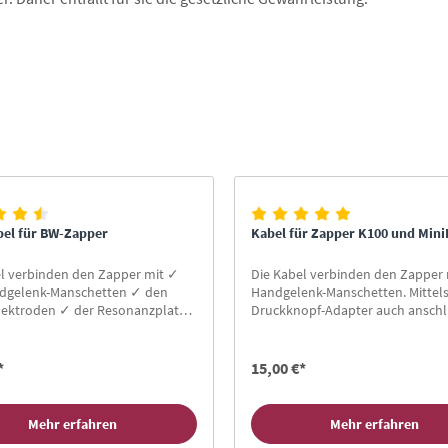
bel für BW-Zapper
Kabel für Zapper K100 und Mini
el verbinden den Zapper mit ✓
Die Kabel verbinden den Zapper 
dgelenk-Manschetten ✓ den
Handgelenk-Manschetten. Mittel
lektroden ✓ der Resonanzplatte
Druckknopf-Adapter auch anschl
appicator
an Körperelektroden oder Klebe-
Elektroden.
*
15,00 €*
Mehr erfahren
Mehr erfahren