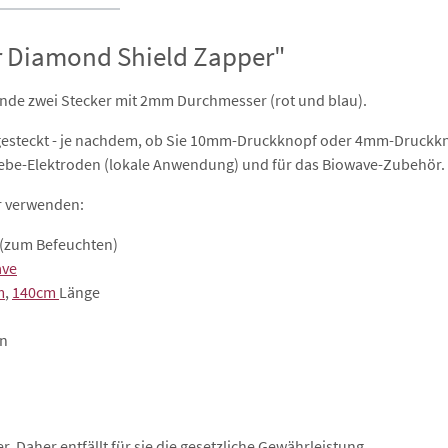
r Diamond Shield Zapper"
nde zwei Stecker mit 2mm Durchmesser (rot und blau).
er gesteckt - je nachdem, ob Sie 10mm-Druckknopf oder 4mm-Druc
lebe-Elektroden (lokale Anwendung) und für das Biowave-Zubehör.
ör verwenden:
(zum Befeuchten)
ave
m
,
140cm
Länge
en
 Daher entfällt für sie die gesetzliche Gewährleistung.