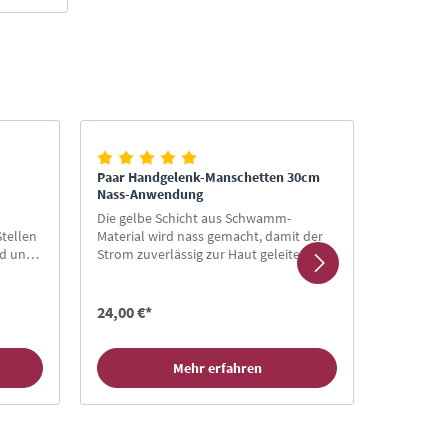
Paar Handgelenk-Manschetten 30cm
4 Klebe-E
Nass-Anwendung
Frequenz
Die gelbe Schicht aus Schwamm-
Für die 
Stellen
Material wird nass gemacht, damit der
Frequenzt
ld und
Strom zuverlässig zur Haut geleitet wird.
des Körp
 Größe
Zapper ✓
opf
50x100 
24,00 €*
8,00 €*
Mehr erfahren