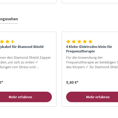
 angesehen
skabel für Diamond Shield
4 Klebe-Elektroden klein für
Frequenztherapie
nnen den Diamond Shield Zapper
Für die Anwendung der
den, um sich zu erden ✓
Frequenztherapie an beliebigen 
dungen von Stress und
des Körpers ✓ für Diamond Shie
osmog loswerden ✓ Effiziente
BW21 Zapper ✓ Tens Therapie ✓
 Therapie durch Impuls-
35x45 mm ✓ Anschluss Druckkn
ung
4mm
€*
5,60 €*
Mehr erfahren
Mehr erfahren