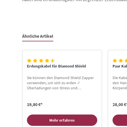
Ähnliche Artikel
Produktgalerie überspringen
Erdungskabel für Diamond Shield
Paar Ka
Sie können den Diamond Shield Zapper
Die Kab
verwenden, um sich zu erden ✓
den Han
Überladungen von Stress und
Körpere
Elektrosmog loswerden ✓ Effiziente
✓ dem Z
Zapper Therapie durch Impuls-Entladung
19,80 €*
28,00 €
Mehr erfahren