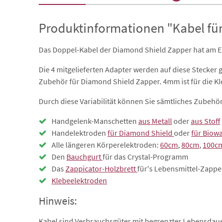
Produktinformationen "Kabel fü
Das Doppel-Kabel der Diamond Shield Zapper hat am E
Die 4 mitgelieferten Adapter werden auf diese Steck
Zubehör für Diamond Shield Zapper. 4mm ist für die K
Durch diese Variabilität können Sie sämtliches Zubeh
Handgelenk-Manschetten
aus Metall
oder
aus Stoff
Handelektroden
für Diamond Shield
oder
für Biow
Alle längeren Körperelektroden:
60cm
,
80cm
,
100c
Den
Bauchgurt
für das Crystal-Programm
Das
Zappicator-Holzbrett
für's Lebensmittel-Zapp
Klebeelektroden
Hinweis:
Kabel sind Verbrauchsgüter mit begrenzter Lebensdauer.