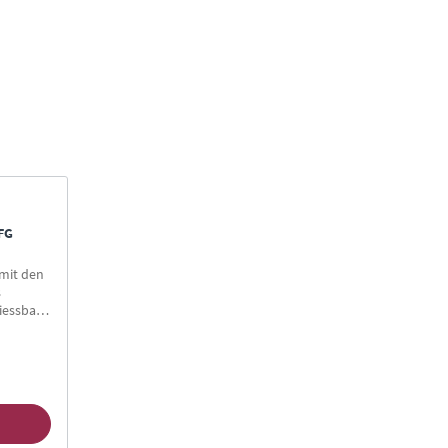
FG
mit den
s
iessbar