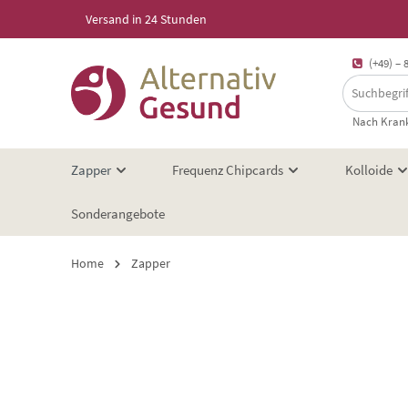
Versand in 24 Stunden
springen
Zur Hauptnavigation springen
(+49) – 
Nach Krank
Zapper
Frequenz Chipcards
Kolloide
Sonderangebote
Home
Zapper