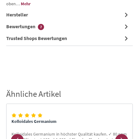
oben…
Mehr
Hersteller
Bewertungen
7
Trusted Shops Bewertungen
Ähnliche Artikel
Produktgalerie überspringen
Kolloidales Germanium
Kolloidales Germanium in höchster Qualität kaufen. ✓ 80 ppm