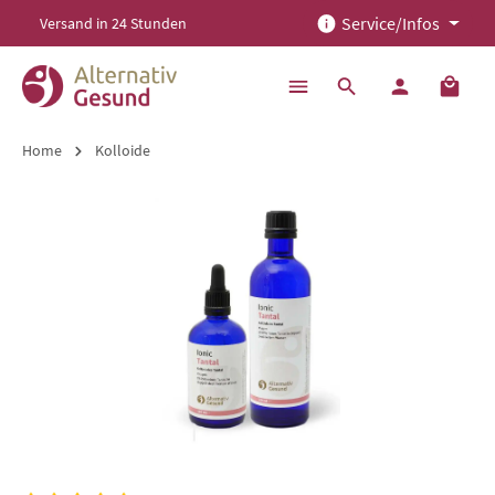
Service/Infos
Versand in 24 Stunden
alt springen
Home
Kolloide