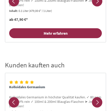
✓ 99,99% rein ✓ 100ml & 200ml Blauglas-Flaschen ➤ Jetzt
bestellen!
Inhalt:
0.1 Liter
(479,00 €* / 1 Liter)
ab 47,90 €*
Mehr erfahren
Kunden kauften auch
Produktgalerie überspringen
Kolloidales Germanium
Kolloidales Germanium in höchster Qualität kaufen. ✓ 80 ppm
✓ 99,99% rein ✓ 100ml & 200ml Blauglas-Flaschen ➤ Jetzt
bestellen!