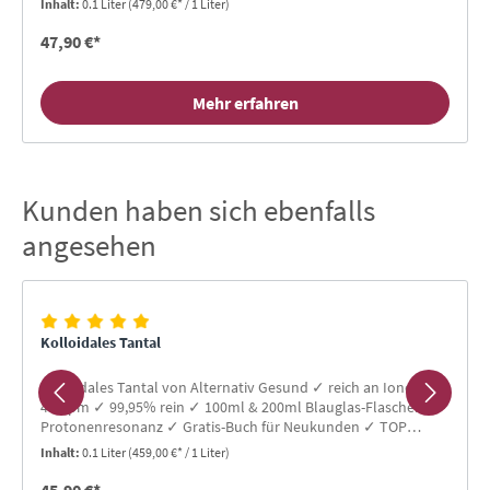
Inhalt:
0.1 Liter
(479,00 €* / 1 Liter)
47,90 €*
Mehr erfahren
Kunden haben sich ebenfalls
Produktgalerie überspringen
angesehen
Kolloidales Tantal
Kolloidales Tantal von Alternativ Gesund ✓ reich an Ionen ✓
45 ppm ✓ 99,95% rein ✓ 100ml & 200ml Blauglas-Flaschen ✓
Protonenresonanz ✓ Gratis-Buch für Neukunden ✓ TOP
Bewertungen
Inhalt:
0.1 Liter
(459,00 €* / 1 Liter)