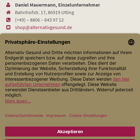
Daniel Mauermann, Einzelunternehmer
Bahnhofstr. 17, 86919 Utting
(+49) – 8806 – 643 97 12
shop@alternativgesund.de
Shop Service
Informationen
Zahlungsarten
Versandarten
* Alle Preise inkl. gesetzl. Mehrwertsteuer zzgl.
Versandkosten
, wenn