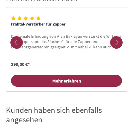
Fraktal-Verstärker für Zapper
Die geniale Erfindung von Alan Baklayan verstärkt die Wirkung
des Zappers um das 3fache ✓ für alle Zapper und
Frequenzgeneratoren geeignet ✓ mit Kabel ✓ kann auch
nachträglich angeschlossen werden
299,00 €*
Mehr erfahren
Kunden haben sich ebenfalls
Produktgalerie überspringen
angesehen