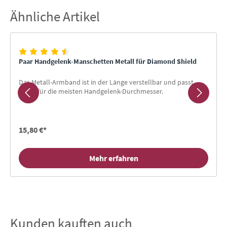
Ähnliche Artikel
Produktgalerie überspringen
Paar Handgelenk-Manschetten Metall für Diamond Shield
Das Metall-Armband ist in der Länge verstellbar und passt
somit für die meisten Handgelenk-Durchmesser.
15,80 €*
Mehr erfahren
Kunden kauften auch
Produktgalerie überspringen