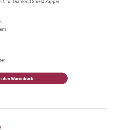
 für Diamond Shield Zapper
n
en!
sten
n den Warenkorb