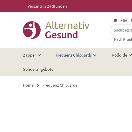
Versand in 24 Stunden
springen
Zur Hauptnavigation springen
(+49) – 
Nach Krank
Zapper
Frequenz Chipcards
Kolloide
Sonderangebote
Home
Frequenz Chipcards