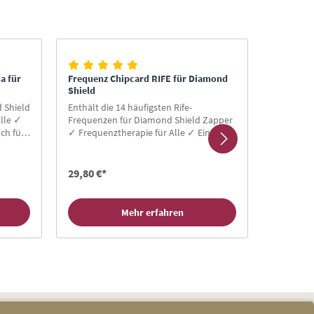
a für
Frequenz Chipcard RIFE für Diamond
Frequenz
Shield
für Diam
 Shield
Enthält die 14 häufigsten Rife-
Programm
lle ✓
Frequenzen für Diamond Shield Zapper
Diamond 
ch für
✓ Frequenztherapie für Alle ✓ Einfache
Frequenzt
ard
Anwendung ✓ Gratis-Buch für
Anwendun
Neukunden ✓ Hier Zapper Chipcard
Neukunde
kaufen!
kaufen!
29,80 €*
29,80 €*
Mehr erfahren