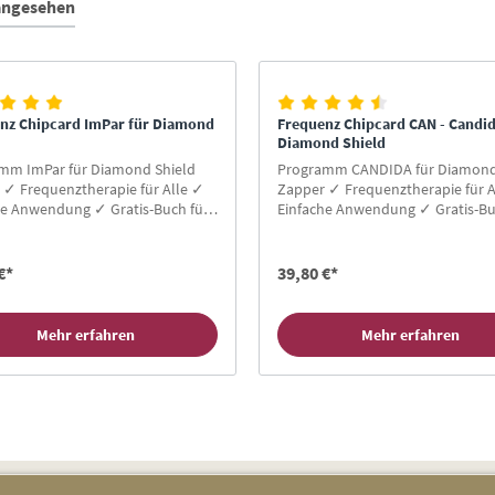
 angesehen
nz Chipcard ImPar für Diamond
Frequenz Chipcard CAN - Candid
Diamond Shield
mm ImPar für Diamond Shield
Programm CANDIDA für Diamond
 ✓ Frequenztherapie für Alle ✓
Zapper ✓ Frequenztherapie für A
he Anwendung ✓ Gratis-Buch für
Einfache Anwendung ✓ Gratis-Bu
den ✓ Hier Zapper Chipcard
Neukunden ✓ Hier Zapper Chipc
!
kaufen!
€*
39,80 €*
Mehr erfahren
Mehr erfahren