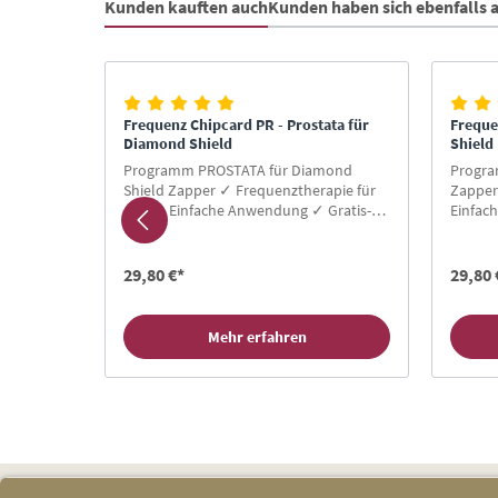
Kunden kauften auch
Kunden haben sich ebenfalls
Produktgalerie überspringen
erien
Frequenz Chipcard PR - Prostata für
Freque
Diamond Shield
Shield
FE für
Programm PROSTATA für Diamond
Progra
Shield Zapper ✓ Frequenztherapie für
Zapper
infache
Alle ✓ Einfache Anwendung ✓ Gratis-
Einfac
Buch für Neukunden ✓ Hier Zapper
Neukun
pcard
Chipcard kaufen!
kaufen
29,80 €*
29,80 
Mehr erfahren