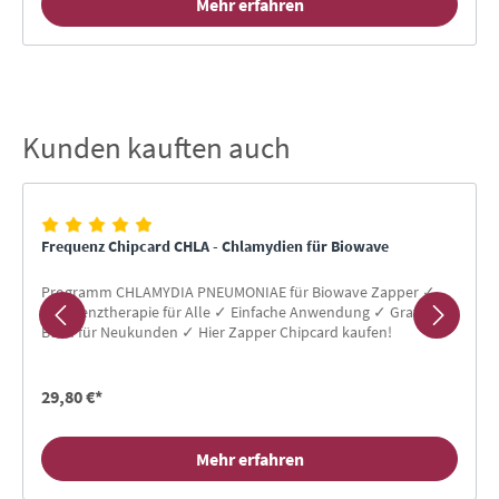
Mehr erfahren
Kunden kauften auch
Produktgalerie überspringen
Frequenz Chipcard CHLA - Chlamydien für Biowave
Programm CHLAMYDIA PNEUMONIAE für Biowave Zapper ✓
Frequenztherapie für Alle ✓ Einfache Anwendung ✓ Gratis-
Buch für Neukunden ✓ Hier Zapper Chipcard kaufen!
29,80 €*
Mehr erfahren