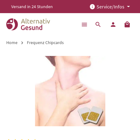
Service/Infos
Versand in 24 Stunden
alt springen
Home
Frequenz Chipcards