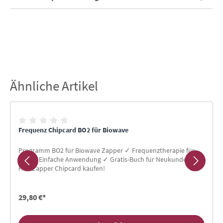
Ähnliche Artikel
Produktgalerie überspringen
Frequenz Chipcard BO2 für Biowave
Programm BO2 für Biowave Zapper ✓ Frequenztherapie für
Alle ✓ Einfache Anwendung ✓ Gratis-Buch für Neukunden ✓
Hier Zapper Chipcard kaufen!
29,80 €*