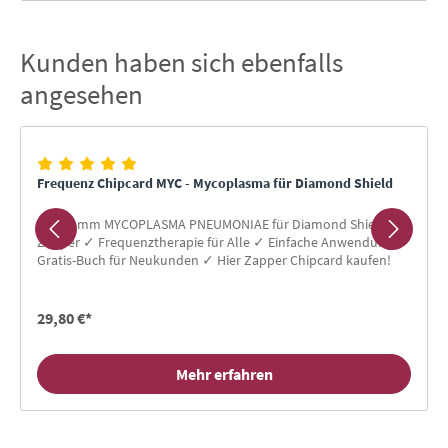
Kunden haben sich ebenfalls
Produktgalerie überspringen
angesehen
Frequenz Chipcard MYC - Mycoplasma für Diamond Shield
Programm MYCOPLASMA PNEUMONIAE für Diamond Shield
Zapper ✓ Frequenztherapie für Alle ✓ Einfache Anwendung ✓
Gratis-Buch für Neukunden ✓ Hier Zapper Chipcard kaufen!
29,80 €*
Mehr erfahren