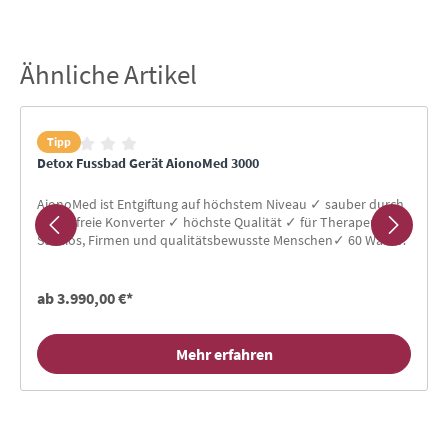
Ähnliche Artikel
Produktgalerie überspringen
Tipp
Detox Fussbad Gerät AionoMed 3000
AionoMed ist Entgiftung auf höchstem Niveau ✓ sauber durch
metallfreie Konverter ✓ höchste Qualität ✓ für Therapeuten,
Studios, Firmen und qualitätsbewusste Menschen✓ 60 Watt
Entgiftungsleistung bei 24 Volt ✓ geschützt durch stabilen
Metallkoffer
ab 3.990,00 €*
Mehr erfahren