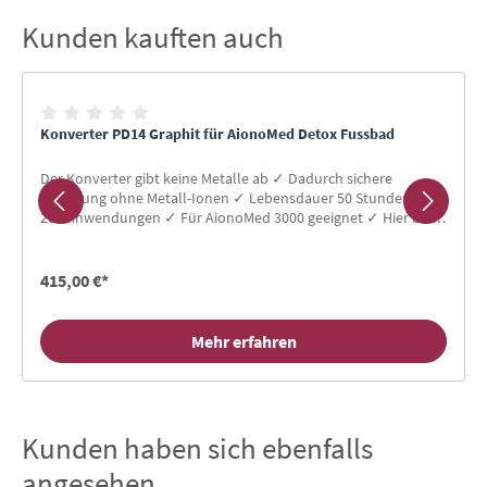
Kunden kauften auch
Produktgalerie überspringen
Konverter PD14 Graphit für AionoMed Detox Fussbad
Der Konverter gibt keine Metalle ab ✓ Dadurch sichere
Entgiftung ohne Metall-Ionen ✓ Lebensdauer 50 Stunden =
200 Anwendungen ✓ Für AionoMed 3000 geeignet ✓ Hier bei
Alternativ Gesund kaufen
415,00 €*
Mehr erfahren
Kunden haben sich ebenfalls
Produktgalerie überspringen
angesehen