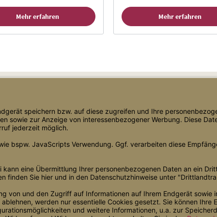
Mehr erfahren
Mehr erfahren
Shop Service
Informationen
Versand & Lieferung
Blog
Zahlungsarten
Bewertungen
AGB
Über uns
Datenschutz
Newsletter
Widerrufsrecht
Rabatte
Impressum
Links
Bildnachweis
Batterieentsorgung
Vertragswiderruf
Barrierefreiheit