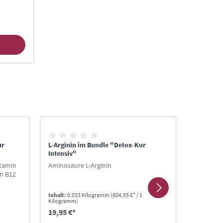
ur
L-Arginin im Bundle "Detox-Kur
L-Ornith
Intensiv"
Intensiv
itamin
Aminosäure L-Arginin
Aminosäu
in B12
Inhalt:
0.033 Kilogramm
(604,55 €* / 1
Inhalt:
0.0
Kilogramm)
Kilogramm
19,95 €*
19,95 €*