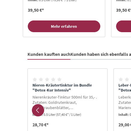
17% Alk
39,50 €*
39,50 €
Mehr erfahren
Kunden kauften auch
Kunden haben sich ebenfalls
Produktgalerie überspringen
ndle
Nieren-Kräutertinktur im Bundle
Leber-
"Detox-Kur Intensiv"
"Detox
Laktose
Nierenkräuter-Tinktur 500ml für 35,- .
Leberkr
nd dadurch
Zutaten: Goldrutenkraut,
Zutate
um,
Bärentraubenblätter,
Mariend
 Zink und
Orthosiphonblätter, Zinnkraut.
Artisc
 Kilogramm)
Inhalt:
0.5 Liter
(57,40 €* / 1 Liter)
Inhalt:
0
Pfeffer
28,70 €*
29,00 