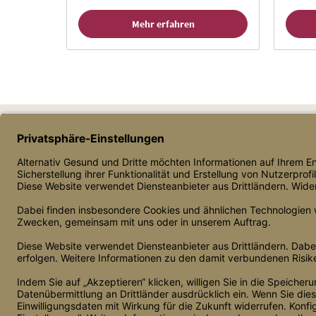
Mehr erfahren
Daniel Mauermann, Einzelunternehmer
Bahnhofstr. 17, 86919 Utting
(+49) – 8806 – 643 97 12
shop@alternativgesund.de