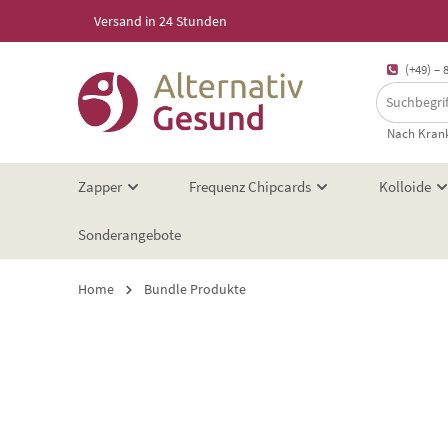
Versand in 24 Stunden
springen
Zur Hauptnavigation springen
(+49) – 
Nach Krank
Zapper
Frequenz Chipcards
Kolloide
Sonderangebote
Home
Bundle Produkte