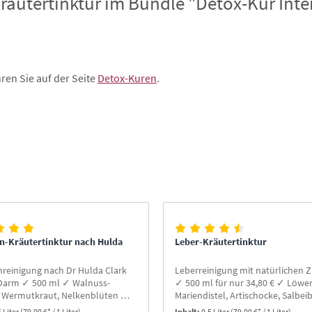
utertinktur im Bundle "Detox-Kur Inte
ren Sie auf der Seite
Detox-Kuren
.
en-Kräutertinktur nach Hulda
Leber-Kräutertinktur
nreinigung nach Dr Hulda Clark
Leberreinigung mit natürlichen 
 Darm ✓ 500 ml ✓ Walnuss-
✓ 500 ml für nur 34,80 € ✓ Löwe
, Wermutkraut, Nelkenblüten ✓
Mariendistel, Artischocke, Salbeib
ch einzunehmen ✓ natürlich ✓
Pfefferminze ✓ 17% Alkohol ✓ P
5 Liter
(79,00 €* / 1 Liter)
Inhalt:
0.5 Liter
(79,00 €* / 1 Liter)