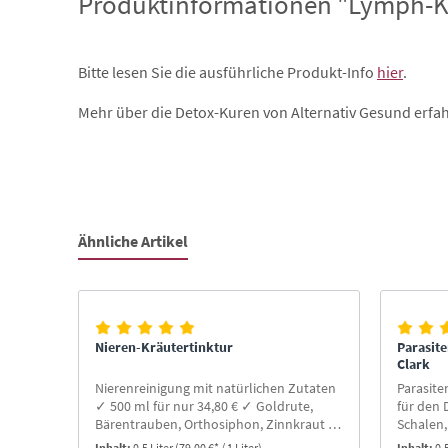
Produktinformationen "Lymph-Krä
Bitte lesen Sie die ausführliche Produkt-Info
hier
.
Mehr über die Detox-Kuren von Alternativ Gesund erfah
Ähnliche Artikel
Produktgalerie überspringen
Nieren-Kräutertinktur
Parasit
Clark
Nierenreinigung mit natürlichen Zutaten
Parasite
✓ 500 ml für nur 34,80 € ✓ Goldrute,
für den
Bärentrauben, Orthosiphon, Zinnkraut ✓
Schalen
Praktisch einzunehmen ✓ 17% Alkohol
Praktis
Inhalt:
0.5 Liter
(79,00 €* / 1 Liter)
Inhalt:
0.