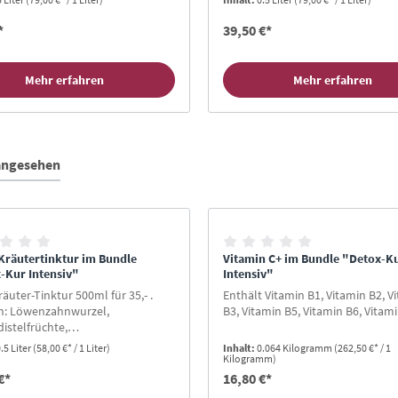
ohol
einzunehmen
*
39,50 €*
Mehr erfahren
Mehr erfahren
 angesehen
Kräutertinktur im Bundle
Vitamin C+ im Bundle "Detox-K
-Kur Intensiv"
Intensiv"
äuter-Tinktur 500ml für 35,- .
Enthält Vitamin B1, Vitamin B2, V
n: Löwenzahnwurzel,
B3, Vitamin B5, Vitamin B6, Vitam
istelfrüchte,
hockengemüse, Salbeiblätter,
.5 Liter
(58,00 €* / 1 Liter)
Inhalt:
0.064 Kilogramm
(262,50 €* / 1
minzblätter.
Kilogramm)
€*
16,80 €*