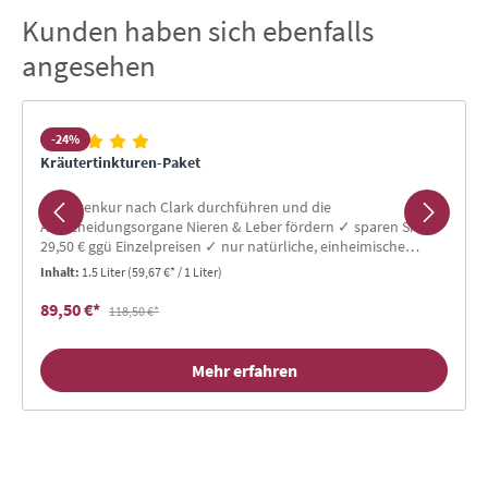
Kunden haben sich ebenfalls
Produktgalerie überspringen
angesehen
-24%
Kräutertinkturen-Paket
Parasitenkur nach Clark durchführen und die
Ausscheidungsorgane Nieren & Leber fördern ✓ sparen Sie
29,50 € ggü Einzelpreisen ✓ nur natürliche, einheimische
Zutaten ✓ praktisch einzunehmen
Inhalt:
1.5 Liter
(59,67 €* / 1 Liter)
89,50 €*
118,50 €*
Mehr erfahren