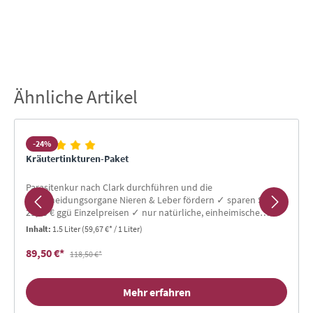
Ähnliche Artikel
Produktgalerie überspringen
-24%
Kräutertinkturen-Paket
Parasitenkur nach Clark durchführen und die
Ausscheidungsorgane Nieren & Leber fördern ✓ sparen Sie
29,50 € ggü Einzelpreisen ✓ nur natürliche, einheimische
Zutaten ✓ praktisch einzunehmen
Inhalt:
1.5 Liter
(59,67 €* / 1 Liter)
89,50 €*
118,50 €*
Mehr erfahren