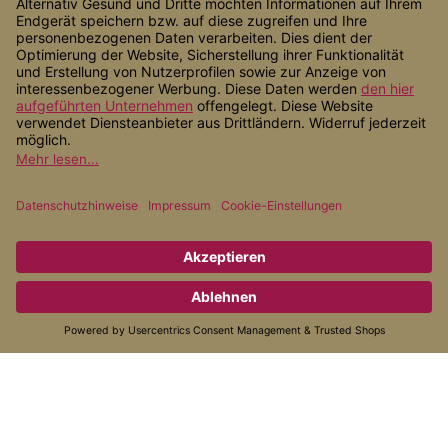
Shop Service
Informationen
Zahlungsarten
Versandarten
* Alle Preise inkl. gesetzl. Mehrwertsteuer zzgl.
Versandkosten
, wenn
nicht anders angegeben.
© 2026 Alternativ Gesund