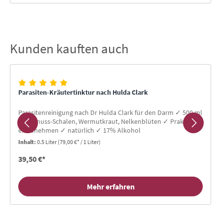
Kunden kauften auch
Produktgalerie überspringen
Parasiten-Kräutertinktur nach Hulda Clark
Parasitenreinigung nach Dr Hulda Clark für den Darm ✓ 500 ml
✓ Walnuss-Schalen, Wermutkraut, Nelkenblüten ✓ Praktisch
einzunehmen ✓ natürlich ✓ 17% Alkohol
Inhalt:
0.5 Liter
(79,00 €* / 1 Liter)
39,50 €*
Mehr erfahren