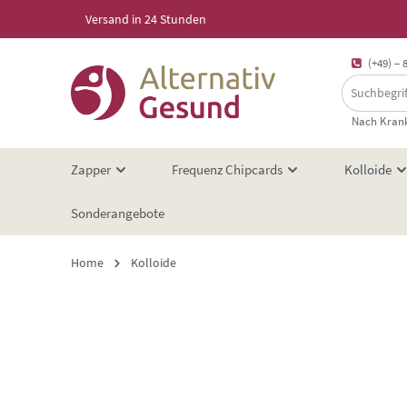
Versand in 24 Stunden
springen
Zur Hauptnavigation springen
(+49) – 
Nach Krank
Zapper
Frequenz Chipcards
Kolloide
Sonderangebote
Home
Kolloide