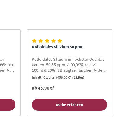
Kolloidales Silizium 50 ppm
ter
Kolloidales Silizium in höchster Qualität
99% rein
kaufen. 50-55 ppm ✓ 99,99% rein ✓
chen ➤
100ml & 200ml Blauglas-Flaschen ➤ Jetzt
bestellen!
Inhalt:
0.1 Liter
(459,00 €* / 1 Liter)
ab 45,90 €*
Mehr erfahren