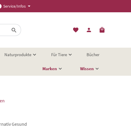
Service/Infos
Naturprodukte
Für Tiere
Bücher
Marken
Wissen
gen
ernativ Gesund