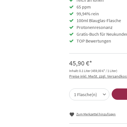
reich an Ionen
65 ppm
99,94% rein
100ml Blauglas-Flasche
Protonenresonanz
Gratis-Buch für Neukunde
TOP Bewertungen
45,90 €*
Inhalt:
0.1 Liter
(459,00 €* / 1 Liter)
Preise inkl. MwSt. zzgl. Versandko
Zum Merkzettel hinzufügen