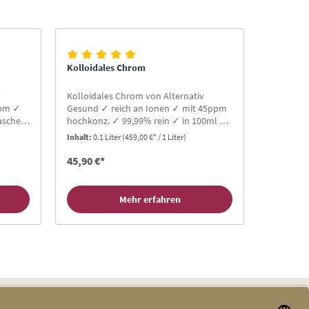
Kolloidales Chrom
v
Kolloidales Chrom von Alternativ
ppm ✓
Gesund ✓ reich an Ionen ✓ mit 45ppm
asche
hochkonz. ✓ 99,99% rein ✓ in 100ml &
ch für
200ml Blauglas-Flaschen ✓
Inhalt:
0.1 Liter
(459,00 €* / 1 Liter)
Protonenresonanz ✓ Gratis-Buch für
Neukunden ✓ TOP Bewertungen
45,90 €*
Mehr erfahren