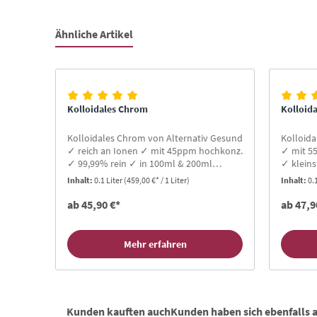
Ähnliche Artikel
Produktgalerie überspringen
Kolloidales Chrom
Kolloid
Kolloidales Chrom von Alternativ Gesund
Kolloida
✓ reich an Ionen ✓ mit 45ppm hochkonz.
✓ mit 5
✓ 99,99% rein ✓ in 100ml & 200ml
✓ kleins
Blauglas-Flaschen ✓ Protonenresonanz
Jetzt be
Inhalt:
0.1 Liter
(459,00 €* / 1 Liter)
Inhalt:
0.
✓ Gratis-Buch für Neukunden ✓ TOP
Bewertungen
ab 45,90 €*
ab 47,9
Mehr erfahren
Kunden kauften auch
Kunden haben sich ebenfalls