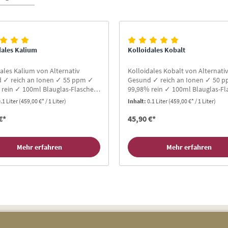
dales Kalium
Kolloidales Kobalt
ales Kalium von Alternativ
Kolloidales Kobalt von Alternati
 ✓ reich an Ionen ✓ 55 ppm ✓
Gesund ✓ reich an Ionen ✓ 50 
 rein ✓ 100ml Blauglas-Flasche
99,98% rein ✓ 100ml Blauglas-Fl
onenresonanz ✓ Gratis-Buch für
✓ Protonenresonanz ✓ Gratis-Bu
.1 Liter
(459,00 €* / 1 Liter)
Inhalt:
0.1 Liter
(459,00 €* / 1 Liter)
nden ✓ TOP Bewertungen
Neukunden ✓ TOP Bewertungen
€*
45,90 €*
Mehr erfahren
Mehr erfahren