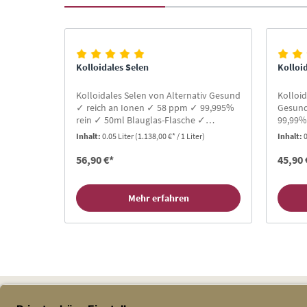
Produktgalerie überspringen
Kolloidales Selen
Kolloi
Kolloidales Selen von Alternativ Gesund
Kolloid
✓ reich an Ionen ✓ 58 ppm ✓ 99,995%
Gesund
rein ✓ 50ml Blauglas-Flasche ✓
99,99%
Protonenresonanz ✓ Gratis-Buch für
✓ Prot
Inhalt:
0.05 Liter
(1.138,00 €* / 1 Liter)
Inhalt:
0
Neukunden ✓ TOP Bewertungen
Neuku
56,90 €*
45,90 
Mehr erfahren