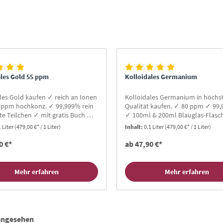
ales Gold 55 ppm
Kolloidales Germanium
les Gold kaufen ✓ reich an Ionen
Kolloidales Germanium in höchs
5ppm hochkonz. ✓ 99,999% rein
Qualität kaufen. ✓ 80 ppm ✓ 99,
te Teilchen ✓ mit gratis Buch ➤
✓ 100ml & 200ml Blauglas-Flas
stellen!
Jetzt bestellen!
1 Liter
(479,00 €* / 1 Liter)
Inhalt:
0.1 Liter
(479,00 €* / 1 Liter)
0 €*
ab 47,90 €*
Mehr erfahren
Mehr erfahren
 angesehen