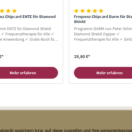
nz Chipcard ENTZ für Diamond
Frequenz Chipcard Darm für D
Shield
mm ENTZ für Diamond Shield
Programm DARM von Peter Schma
 ✓ Frequenztherapie für Alle ✓
Diamond Shield Zapper ✓
he Anwendung ✓ Gratis-Buch für
Frequenztherapie für Alle ✓ Einf
den ✓ Hier Zapper Chipcard
Anwendung ✓ Gratis-Buch für
!
Neukunden ✓ Hier Zapper Chipc
kaufen!
€*
29,80 €*
Mehr erfahren
Mehr erfahren
Shop Service
Informationen