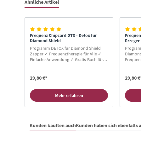
Ähnliche Artikel
Produktgalerie überspringen
Frequenz Chipcard DTX - Detox für
Frequen
Diamond Shield
Erreger
Programm DETOX für Diamond Shield
Program
Zapper ✓ Frequenztherapie für Alle ✓
Diamond
Einfache Anwendung ✓ Gratis-Buch für
Frequenz
Neukunden ✓ Hier Zapper Chipcard
Anwendu
kaufen!
Neukund
kaufen!
29,80 €*
29,80 €
Mehr erfahren
Kunden kauften auch
Kunden haben sich ebenfalls