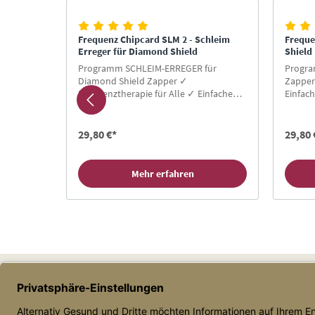
Produktgalerie überspringen
ffwechsel
Frequenz Chipcard SLM 2 - Schleim
Freque
Erreger für Diamond Shield
Shield
el (STW)
Programm SCHLEIM-ERREGER für
Progra
von Peter
Diamond Shield Zapper ✓
Zapper
ung ✓
Frequenztherapie für Alle ✓ Einfache
Einfac
Hier
Anwendung ✓ Gratis-Buch für
Neukun
Neukunden ✓ Hier Zapper Chipcard
kaufen
kaufen!
29,80 €*
29,80 
Mehr erfahren