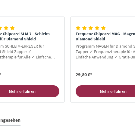
z Chipcard SLM 2 - Schleim
Frequenz Chipcard MAG - Magen
 für Diamond Shield
Diamond Shield
m SCHLEIM-ERREGER für
Programm MAGEN für Diamond S
 Shield Zapper ✓
Zapper ✓ Frequenztherapie für A
therapie für Alle ✓ Einfache
Einfache Anwendung ✓ Gratis-Bu
ng ✓ Gratis-Buch für
Neukunden ✓ Hier Zapper Chipc
en ✓ Hier Zapper Chipcard
kaufen!
*
29,80 €*
Mehr erfahren
Mehr erfahren
 angesehen