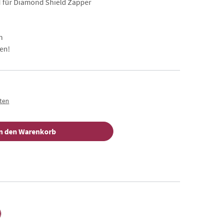
für Diamond Shield Zapper
n
en!
sten
n den Warenkorb