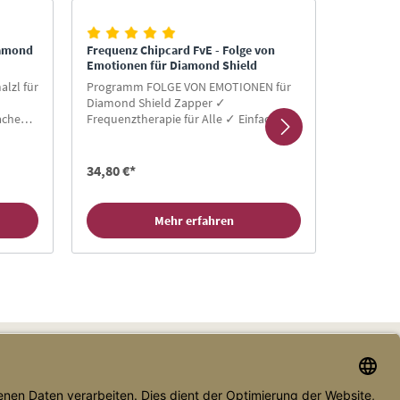
iamond
Frequenz Chipcard FvE - Folge von
Frequenz
Emotionen für Diamond Shield
Diamond 
lzl für
Programm FOLGE VON EMOTIONEN für
Programm
Diamond Shield Zapper ✓
Zapper ✓
ache
Frequenztherapie für Alle ✓ Einfache
Einfache
Anwendung ✓ Gratis-Buch für
Neukunde
ard
Neukunden ✓ Hier Zapper Chipcard
kaufen!
kaufen!
34,80 €*
49,80 €*
Mehr erfahren
Zahlungsarten
Versandarten