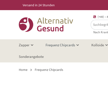
Versand in 24 Stunden
springen
Zur Hauptnavigation springen
(+49) – 
Nach Krank
Zapper
Frequenz Chipcards
Kolloide
Sonderangebote
Home
Frequenz Chipcards