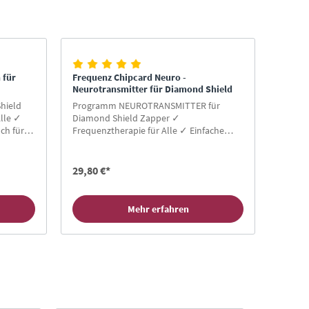
 für
Frequenz Chipcard Neuro -
Neurotransmitter für Diamond Shield
hield
Programm NEUROTRANSMITTER für
lle ✓
Diamond Shield Zapper ✓
ch für
Frequenztherapie für Alle ✓ Einfache
ard
Anwendung ✓ Gratis-Buch für
Neukunden ✓ Hier Zapper Chipcard
kaufen!
29,80 €*
Mehr erfahren