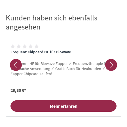
Kunden haben sich ebenfalls
Produktgalerie überspringen
angesehen
Frequenz Chipcard HE für Biowave
Programm HE für Biowave Zapper ✓ Frequenztherapie für Alle
✓ Einfache Anwendung ✓ Gratis-Buch für Neukunden ✓ Hier
Zapper Chipcard kaufen!
29,80 €*
Mehr erfahren