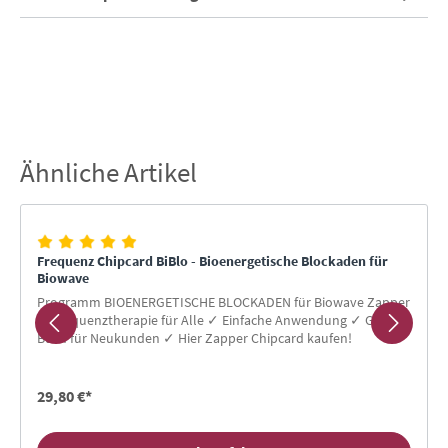
Ähnliche Artikel
Produktgalerie überspringen
Frequenz Chipcard BiBlo - Bioenergetische Blockaden für
Biowave
Programm BIOENERGETISCHE BLOCKADEN für Biowave Zapper
✓ Frequenztherapie für Alle ✓ Einfache Anwendung ✓ Gratis-
Buch für Neukunden ✓ Hier Zapper Chipcard kaufen!
29,80 €*