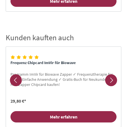
Mehr erfahren
Kunden kauften auch
Produktgalerie überspringen
Frequenz Chipcard ImVir für Biowave
Programm ImVir für Biowave Zapper ✓ Frequenztherapie für
Alle ✓ Einfache Anwendung ✓ Gratis-Buch für Neukunden ✓
Hier Zapper Chipcard kaufen!
29,80 €*
Mehr erfahren