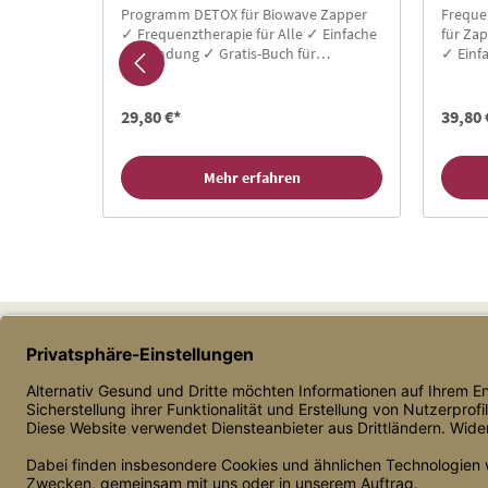
m-
Programm DETOX für Biowave Zapper
Freque
amit der
✓ Frequenztherapie für Alle ✓ Einfache
für Za
itet wird.
Anwendung ✓ Gratis-Buch für
✓ Einf
Neukunden ✓ Hier Zapper Chipcard
für Ne
kaufen!
kaufen
29,80 €*
39,80 
Mehr erfahren
Daniel Mauermann, Einzelunternehmer
Bahnhofstr. 17, 86919 Utting