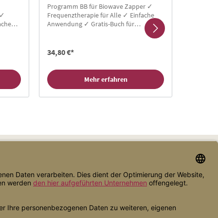
Programm BB für Biowave Zapper ✓
Programm
 ✓
Frequenztherapie für Alle ✓ Einfache
Frequenzt
ache
Anwendung ✓ Gratis-Buch für
Anwendun
Neukunden ✓ Hier Zapper Chipcard
Neukunde
ard
kaufen!
kaufen!
34,80 €*
29,80 €*
Mehr erfahren
Zahlungsarten
Versandarten