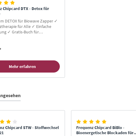
z Chipcard DTX - Detox für
e
m DETOX für Biowave Zapper ✓
therapie für Alle ✓ Einfache
ng ✓ Gratis-Buch für
en ✓ Hier Zapper Chipcard
*
Mehr erfahren
 angesehen
nz Chipcard STW - Stoffwechsel
Frequenz Chipcard BiBlo -
21
Bioenergetische Blockaden für