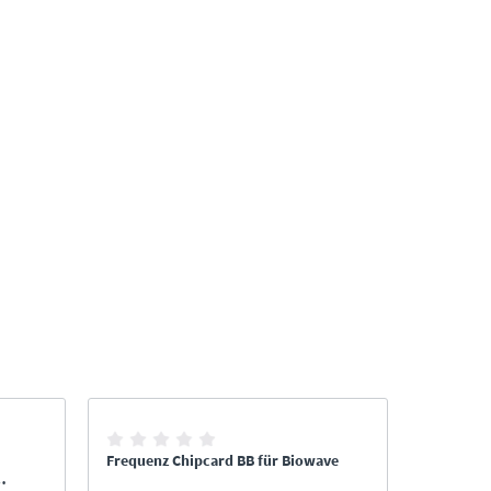
Frequenz Chipcard BB für Biowave
Frequenz 
Biowave