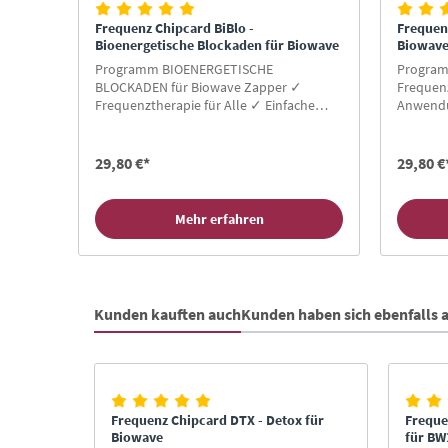
Frequenz Chipcard BiBlo -
Frequen
Bioenergetische Blockaden für Biowave
Biowav
Programm BIOENERGETISCHE
Program
BLOCKADEN für Biowave Zapper ✓
Frequenz
Frequenztherapie für Alle ✓ Einfache
Anwendu
Anwendung ✓ Gratis-Buch für
Neukund
Neukunden ✓ Hier Zapper Chipcard
kaufen!
kaufen!
29,80 €*
29,80 €
Mehr erfahren
Kunden kauften auch
Kunden haben sich ebenfalls
Produktgalerie überspringen
n 30cm
Frequenz Chipcard DTX - Detox für
Freque
Biowave
für BW