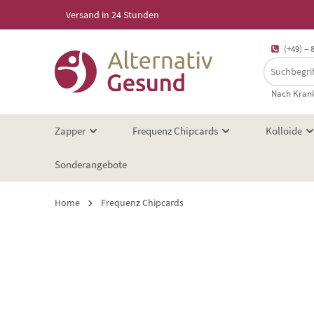
Versand in 24 Stunden
springen
Zur Hauptnavigation springen
(+49) – 
Nach Krank
Zapper
Frequenz Chipcards
Kolloide
Sonderangebote
Home
Frequenz Chipcards