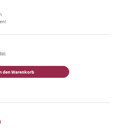
n
en!
sten
n den Warenkorb