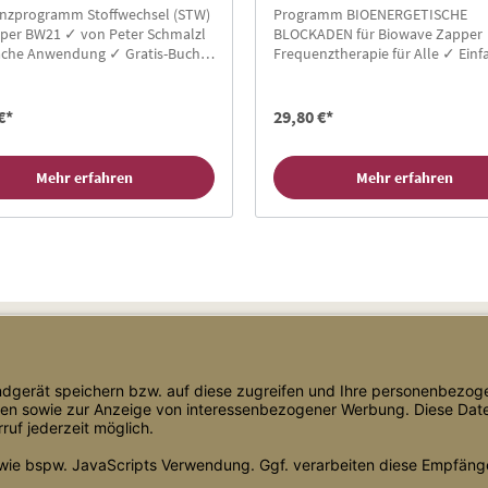
Biowave
nzprogramm Stoffwechsel (STW)
Programm BIOENERGETISCHE
pper BW21 ✓ von Peter Schmalzl
BLOCKADEN für Biowave Zapper
ache Anwendung ✓ Gratis-Buch
Frequenztherapie für Alle ✓ Einf
ukunden ✓ Hier Zapper Chipcard
Anwendung ✓ Gratis-Buch für
!
Neukunden ✓ Hier Zapper Chipc
kaufen!
€*
29,80 €*
Mehr erfahren
Mehr erfahren
Shop Service
Informationen
Versand & Lieferung
Blog
Zahlungsarten
Bewertungen
AGB
Über uns
Datenschutz
Newsletter