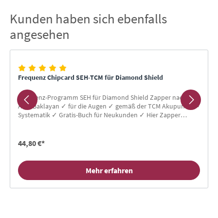
Kunden haben sich ebenfalls
Produktgalerie überspringen
angesehen
Frequenz Chipcard SEH-TCM für Diamond Shield
Frequenz-Programm SEH für Diamond Shield Zapper nach
Alan Baklayan ✓ für die Augen ✓ gemäß der TCM Akupunktur-
Systematik ✓ Gratis-Buch für Neukunden ✓ Hier Zapper
Chipcard kaufen!
44,80 €*
Mehr erfahren