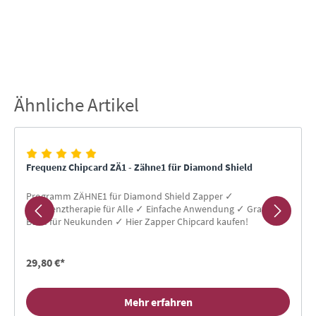
Ähnliche Artikel
Produktgalerie überspringen
Frequenz Chipcard ZÄ1 - Zähne1 für Diamond Shield
Programm ZÄHNE1 für Diamond Shield Zapper ✓
Frequenztherapie für Alle ✓ Einfache Anwendung ✓ Gratis-
Buch für Neukunden ✓ Hier Zapper Chipcard kaufen!
29,80 €*
Mehr erfahren