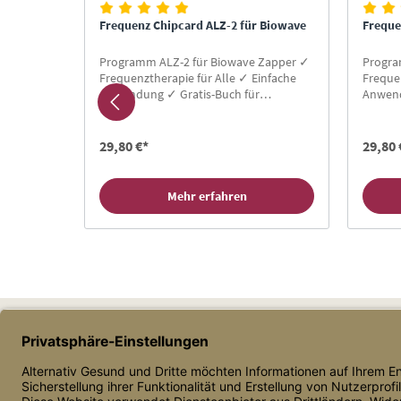
Frequenz Chipcard ALZ-2 für Biowave
Freque
Programm ALZ-2 für Biowave Zapper ✓
Progra
n Stellen
Frequenztherapie für Alle ✓ Einfache
Frequen
d Shield
Anwendung ✓ Gratis-Buch für
Anwend
öße
Neukunden ✓ Hier Zapper Chipcard
Neukun
kaufen!
kaufen
29,80 €*
29,80 
Mehr erfahren