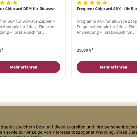
nz Chipcard DEM für Biowave
Frequenz Chipcard ANX - für Bi
mm DEM für Biowave Zapper ✓
Programm ANX für Biowave Zap
ztherapie für Alle ✓ Einfache
Frequenztherapie für Alle ✓ Einf
ung ✓ Gratis-Buch für
Anwendung ✓ Gratis-Buch für
den ✓ Hier Zapper Chipcard
Neukunden ✓ Hier Zapper Chipc
!
kaufen!
€*
29,80 €*
Mehr erfahren
Mehr erfahren
Shop Service
Informationen
Versand & Lieferung
Blog