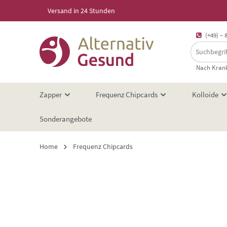
Versand in 24 Stunden
springen
Zur Hauptnavigation springen
(+49) – 
Nach Krank
Zapper
Frequenz Chipcards
Kolloide
Sonderangebote
Home
Frequenz Chipcards