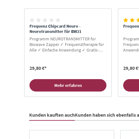
Produktgalerie überspringen
Frequenz Chipcard Neuro -
Frequen
Neurotransmitter für BW21
Programm NEUROTRANSMITTER für
Program
Biowave Zapper ✓ Frequenztherapie für
Frequenz
Alle ✓ Einfache Anwendung ✓ Gratis-
Anwendu
Buch für Neukunden ✓ Hier Zapper
Neukund
Chipcard kaufen!
kaufen!
29,80 €*
29,80 €
Mehr erfahren
Kunden kauften auch
Kunden haben sich ebenfalls
Produktgalerie überspringen