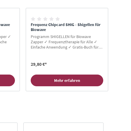
iowave
Frequenz Chipcard SHIG - Shigellen für
Biowave
pper ✓
Programm SHIGELLEN für Biowave
ache
Zapper ✓ Frequenztherapie für Alle ✓
Einfache Anwendung ✓ Gratis-Buch für
ard
Neukunden ✓ Hier Zapper Chipcard
kaufen!
29,80 €*
Mehr erfahren