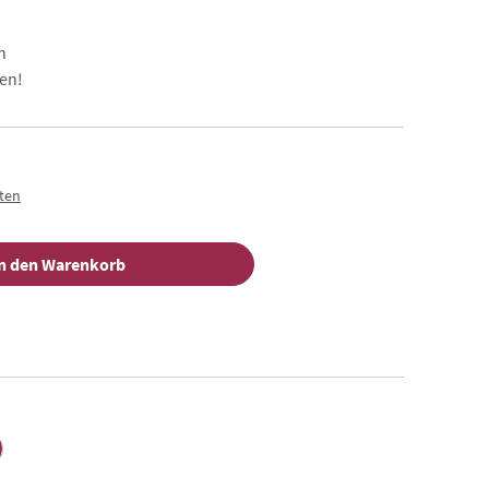
n
en!
sten
n den Warenkorb