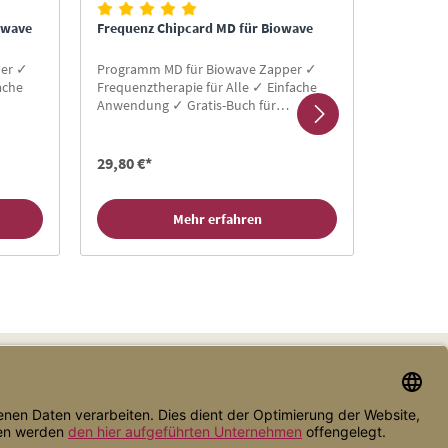
owave
Frequenz Chipcard MD für Biowave
Frequenz
per ✓
Programm MD für Biowave Zapper ✓
Programm
ache
Frequenztherapie für Alle ✓ Einfache
Frequenzt
Anwendung ✓ Gratis-Buch für
Anwendun
ard
Neukunden ✓ Hier Zapper Chipcard
Neukunde
kaufen!
kaufen!
29,80 €*
29,80 €*
Mehr erfahren
Zahlungsarten
Versandarten