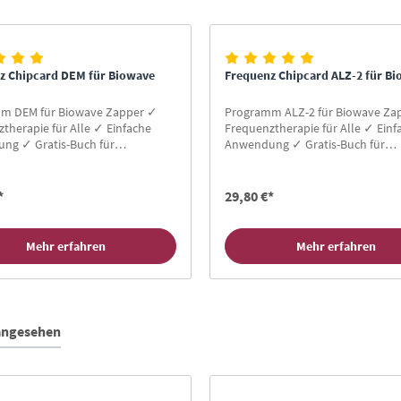
z Chipcard DEM für Biowave
Frequenz Chipcard ALZ-2 für B
m DEM für Biowave Zapper ✓
Programm ALZ-2 für Biowave Za
therapie für Alle ✓ Einfache
Frequenztherapie für Alle ✓ Einf
ng ✓ Gratis-Buch für
Anwendung ✓ Gratis-Buch für
en ✓ Hier Zapper Chipcard
Neukunden ✓ Hier Zapper Chipc
kaufen!
*
29,80 €*
Mehr erfahren
Mehr erfahren
 angesehen