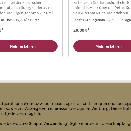
h ist Teil der klassischen
Bitte lesen Sie die ausführliche P
metallausleitung, zu der auch
Info hier. Mehr über die Detox-K
der und Algen gehören ✓ 50ml ✓
von Alternativ Gesund erfahren S
% Alkohol
der Seite Detox-Kuren.
.05 Liter
(616,00 €* / 1 Liter)
Inhalt:
33 Kilogramm
(0,87 €* / 1 Kilo
€*
28,80 €*
Mehr erfahren
Mehr erfahren
Shop Service
Informationen
Versand & Lieferung
Blog
Zahlungsarten
Bewertungen
AGB
Über uns
Datenschutz
Newsletter