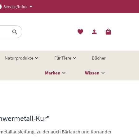
Service/Infos
Naturprodukte
Für Tiere
Bücher
Marken
Wissen
hwermetall-Kur"
rmetallausleitung, zu der auch Bärlauch und Koriander