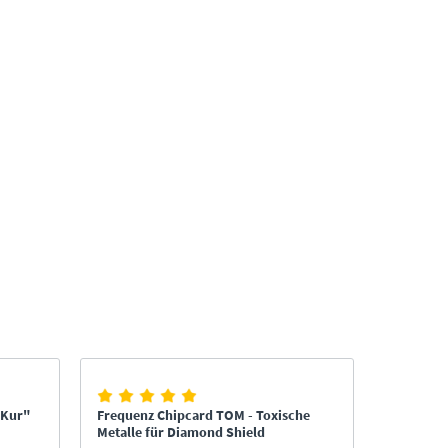
-Kur"
Frequenz Chipcard TOM - Toxische
Parasite
Metalle für Diamond Shield
Clark