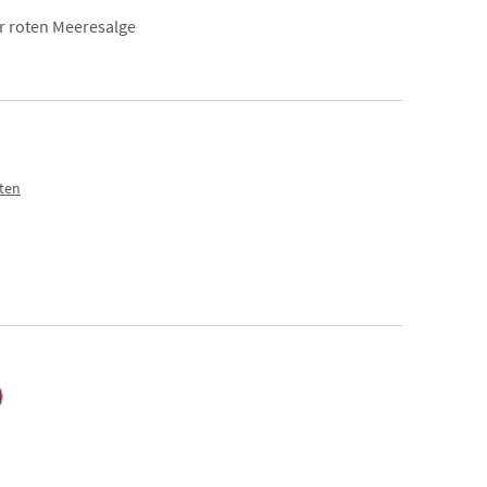
er roten Meeresalge
sten