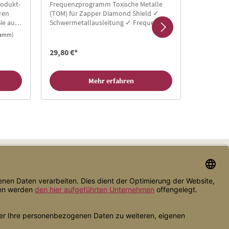
rodukt-
Frequenzprogramm Toxische Metalle
Parasiten
uren
(TOM) für Zapper Diamond Shield ✓
für den 
ie auf
Schwermetallausleitung ✓ Frequenzen
Schalen,
von Peter Schmalzl
Praktisc
gramm)
Inhalt:
0.5 
17% Alko
29,80 €*
39,50 €*
Mehr erfahren
Zahlungsarten
Versandarten