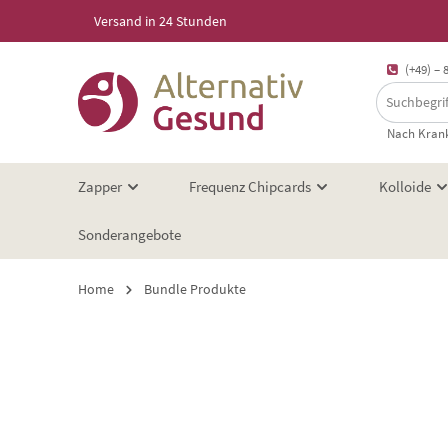
Versand in 24 Stunden
springen
Zur Hauptnavigation springen
(+49) – 
Nach Krank
Zapper
Frequenz Chipcards
Kolloide
Sonderangebote
Home
Bundle Produkte