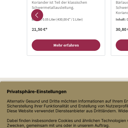
e Produkt-
Koriander ist Teil der klassischen
Bärlauc
-Kuren
Schwermetallausleitung.
Schwer
 Sie auf
Korian
Mit 23
 1
Inhalt:
0.05 Liter
(430,00 €* / 1 Liter)
Inhalt:
0
21,50 €*
30,80 
Mehr erfahren
Daniel Mauermann, Einzelunternehmer
Bahnhofstr. 17, 86919 Utting